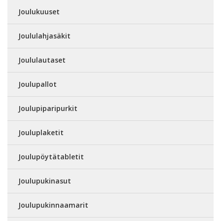
Joulukuuset
Joululahjasäkit
Joululautaset
Joulupallot
Joulupiparipurkit
Jouluplaketit
Joulupöytätabletit
Joulupukinasut
Joulupukinnaamarit