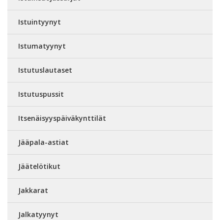
Istuintyynyt
Istumatyynyt
Istutuslautaset
Istutuspussit
Itsenäisyyspäiväkynttilät
Jääpala-astiat
Jäätelötikut
Jakkarat
Jalkatyynyt