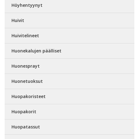
Höyhentyynyt
Huivit
Huivitelineet
Huonekalujen päälliset
Huonesprayt
Huonetuoksut
Huopakoristeet
Huopakorit
Huopatassut