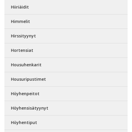
Hiiriäidit
Himmelit
Hirssityynyt
Hortensiat
Housuhenkarit
Housuripustimet
Höyhenpeitot
Höyhensisätyynyt
Höyhentiput