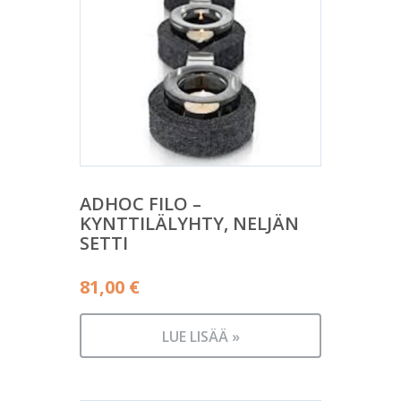
ADHOC FILO –
KYNTTILÄLYHTY, NELJÄN
SETTI
81,00
€
LUE LISÄÄ »