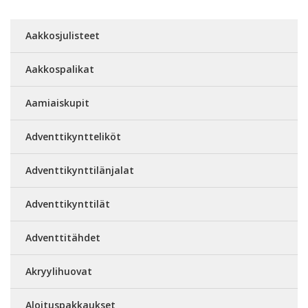
Aakkosjulisteet
Aakkospalikat
Aamiaiskupit
Adventtikyntteliköt
Adventtikynttilänjalat
Adventtikynttilät
Adventtitähdet
Akryylihuovat
Aloituspakkaukset