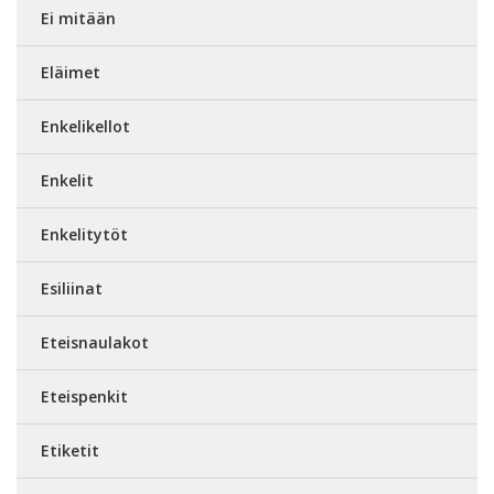
Ei mitään
Eläimet
Enkelikellot
Enkelit
Enkelitytöt
Esiliinat
Eteisnaulakot
Eteispenkit
Etiketit