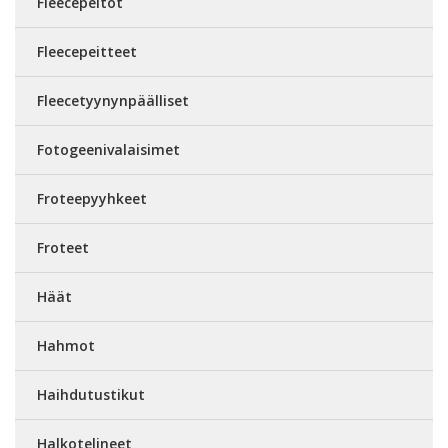
Fleecepeitot
Fleecepeitteet
Fleecetyynynpäälliset
Fotogeenivalaisimet
Froteepyyhkeet
Froteet
Häät
Hahmot
Haihdutustikut
Halkotelineet