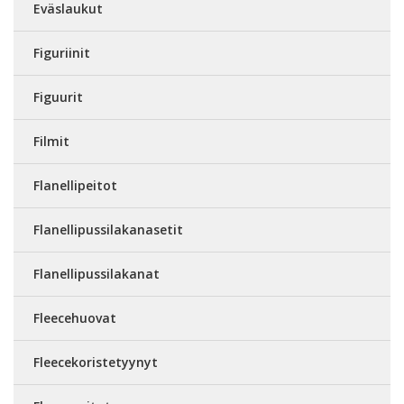
Eväslaukut
Figuriinit
Figuurit
Filmit
Flanellipeitot
Flanellipussilakanasetit
Flanellipussilakanat
Fleecehuovat
Fleecekoristetyynyt