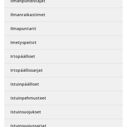
Ilmanpuhdistajat
Ilmanraikastimet
Ilmapuntarit
Imetyspeitot
Irtopäälliset
Irtopäällissarjat
Istuinpäälliset
Istuinpehmusteet
Istuinsuojukset
Istuinsuojussarjat