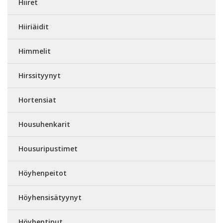
Hiiret
Hiiriäidit
Himmelit
Hirssityynyt
Hortensiat
Housuhenkarit
Housuripustimet
Höyhenpeitot
Höyhensisätyynyt
Höyhentiput