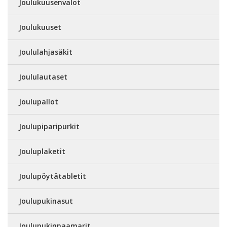
Joulukuusenvalot
Joulukuuset
Joululahjasäkit
Joululautaset
Joulupallot
Joulupiparipurkit
Jouluplaketit
Joulupöytätabletit
Joulupukinasut
Joulupukinnaamarit