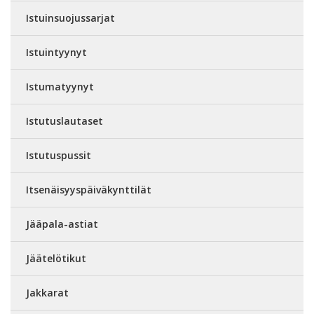
Istuinsuojussarjat
Istuintyynyt
Istumatyynyt
Istutuslautaset
Istutuspussit
Itsenäisyyspäiväkynttilät
Jääpala-astiat
Jäätelötikut
Jakkarat