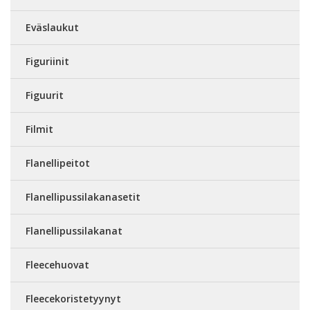
Eväslaukut
Figuriinit
Figuurit
Filmit
Flanellipeitot
Flanellipussilakanasetit
Flanellipussilakanat
Fleecehuovat
Fleecekoristetyynyt