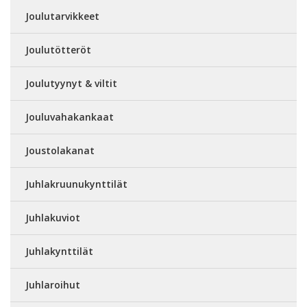
Joulutarvikkeet
Joulutötteröt
Joulutyynyt & viltit
Jouluvahakankaat
Joustolakanat
Juhlakruunukynttilät
Juhlakuviot
Juhlakynttilät
Juhlaroihut