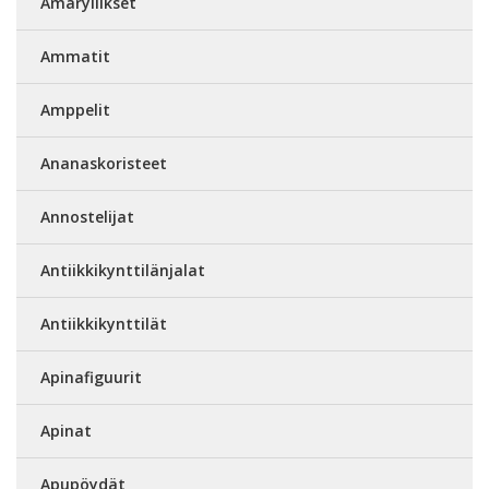
Amaryllikset
Ammatit
Amppelit
Ananaskoristeet
Annostelijat
Antiikkikynttilänjalat
Antiikkikynttilät
Apinafiguurit
Apinat
Apupöydät