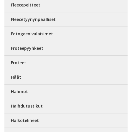
Fleecepeitteet
Fleecetyynynpäälliset
Fotogeenivalaisimet
Froteepyyhkeet
Froteet
Häät
Hahmot
Haihdutustikut
Halkotelineet