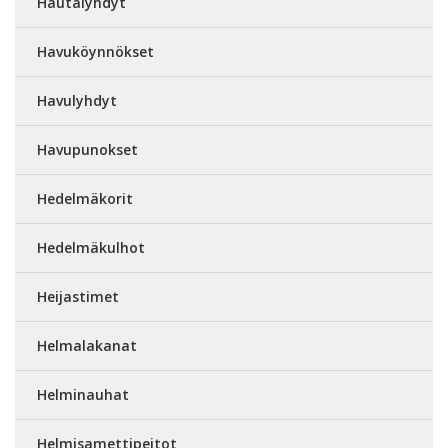
Hautalyhdyt
Havuköynnökset
Havulyhdyt
Havupunokset
Hedelmäkorit
Hedelmäkulhot
Heijastimet
Helmalakanat
Helminauhat
Helmisamettipeitot