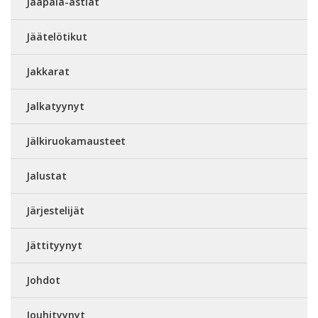
Jääpala-astiat
Jäätelötikut
Jakkarat
Jalkatyynyt
Jälkiruokamausteet
Jalustat
Järjestelijät
Jättityynyt
Johdot
Jouhityynyt