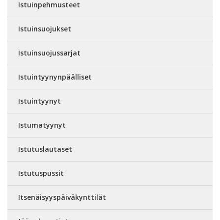
Istuinpehmusteet
Istuinsuojukset
Istuinsuojussarjat
Istuintyynynpäälliset
Istuintyynyt
Istumatyynyt
Istutuslautaset
Istutuspussit
Itsenäisyyspäiväkynttilät