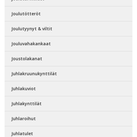
Joulutötteröt
Joulutyynyt & viltit
Jouluvahakankaat
Joustolakanat
Juhlakruunukynttilät
Juhlakuviot
Juhlakynttilät
Juhlaroihut
Juhlatulet