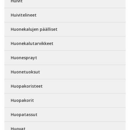
Huivit
Huivitelineet
Huonekalujen päälliset
Huonekalutarvikkeet
Huonesprayt
Huonetuoksut
Huopakoristeet
Huopakorit
Huopatassut
Huovat