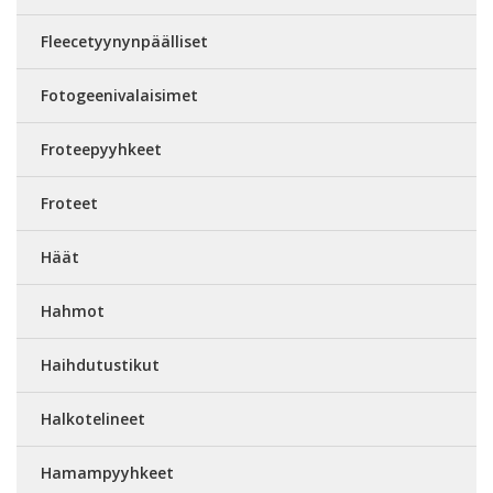
Fleecetyynynpäälliset
Fotogeenivalaisimet
Froteepyyhkeet
Froteet
Häät
Hahmot
Haihdutustikut
Halkotelineet
Hamampyyhkeet