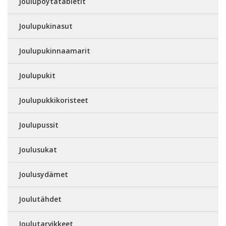
Joulupöytätabletit
Joulupukinasut
Joulupukinnaamarit
Joulupukit
Joulupukkikoristeet
Joulupussit
Joulusukat
Joulusydämet
Joulutähdet
Joulutarvikkeet