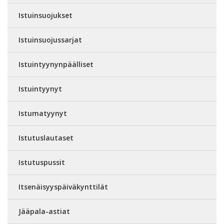
Istuinsuojukset
Istuinsuojussarjat
Istuintyynynpäälliset
Istuintyynyt
Istumatyynyt
Istutuslautaset
Istutuspussit
Itsenäisyyspäiväkynttilät
Jääpala-astiat