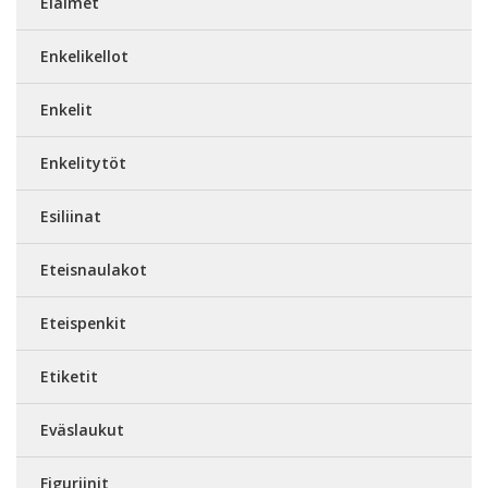
Eläimet
Enkelikellot
Enkelit
Enkelitytöt
Esiliinat
Eteisnaulakot
Eteispenkit
Etiketit
Eväslaukut
Figuriinit