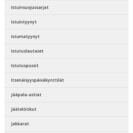
Istuinsuojussarjat
Istuintyynyt
Istumatyynyt
Istutuslautaset
Istutuspussit
Itsenäisyyspäiväkynttilät
Jääpala-astiat
Jäätelötikut
Jakkarat