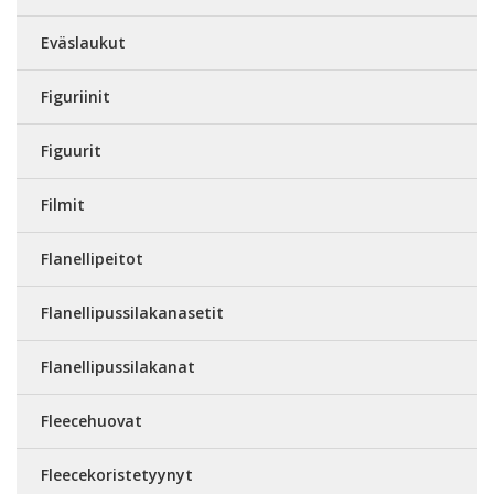
Eväslaukut
Figuriinit
Figuurit
Filmit
Flanellipeitot
Flanellipussilakanasetit
Flanellipussilakanat
Fleecehuovat
Fleecekoristetyynyt