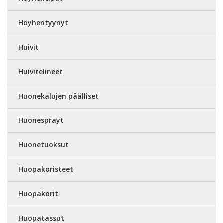
Höyhentyynyt
Huivit
Huivitelineet
Huonekalujen päälliset
Huonesprayt
Huonetuoksut
Huopakoristeet
Huopakorit
Huopatassut