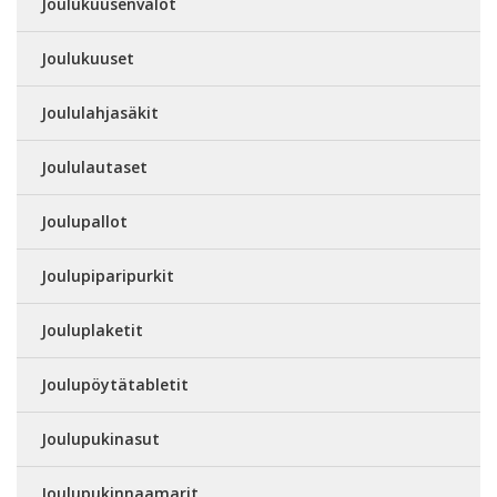
Joulukuusenvalot
Joulukuuset
Joululahjasäkit
Joululautaset
Joulupallot
Joulupiparipurkit
Jouluplaketit
Joulupöytätabletit
Joulupukinasut
Joulupukinnaamarit