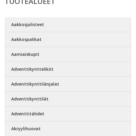
TUOTEALUEET
Aakkosjulisteet
Aakkospalikat
Aamiaiskupit
Adventtikyntteliköt
Adventtikynttilänjalat
Adventtikynttilät
Adventtitähdet
Akryylihuovat