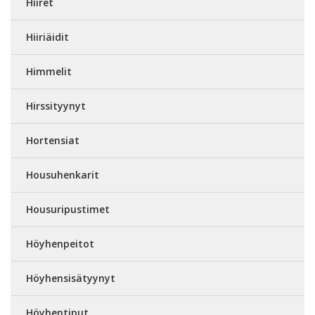
Hiiret
Hiiriäidit
Himmelit
Hirssityynyt
Hortensiat
Housuhenkarit
Housuripustimet
Höyhenpeitot
Höyhensisätyynyt
Höyhentiput