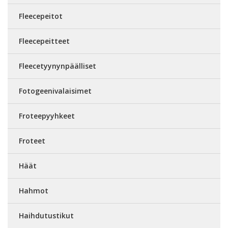
Fleecepeitot
Fleecepeitteet
Fleecetyynynpäälliset
Fotogeenivalaisimet
Froteepyyhkeet
Froteet
Häät
Hahmot
Haihdutustikut