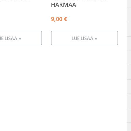
HARMAA
9,00
€
UE LISÄÄ »
LUE LISÄÄ »