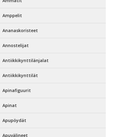
Ammatit
Amppelit
Ananaskoristeet
Annostelijat
Antiikkikynttilänjalat
Antiikkikynttilät
Apinafiguurit
Apinat
Apupöydät
Apuvälineet