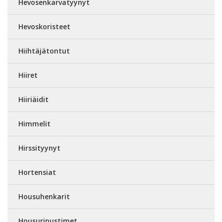
Hevosenkarvatyynyt
Hevoskoristeet
Hiihtäjätontut
Hiiret
Hiiriäidit
Himmelit
Hirssityynyt
Hortensiat
Housuhenkarit
Housuripustimet