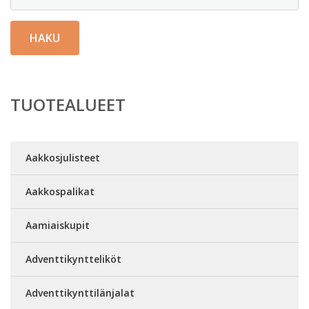
HAKU
TUOTEALUEET
Aakkosjulisteet
Aakkospalikat
Aamiaiskupit
Adventtikyntteliköt
Adventtikynttilänjalat