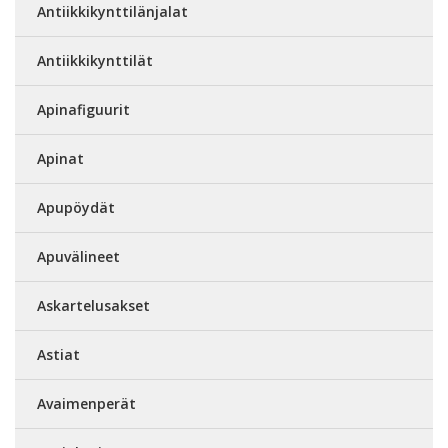
Antiikkikynttilänjalat
Antiikkikynttilät
Apinafiguurit
Apinat
Apupöydät
Apuvälineet
Askartelusakset
Astiat
Avaimenperät