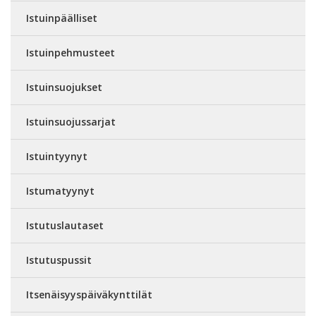
Istuinpäälliset
Istuinpehmusteet
Istuinsuojukset
Istuinsuojussarjat
Istuintyynyt
Istumatyynyt
Istutuslautaset
Istutuspussit
Itsenäisyyspäiväkynttilät