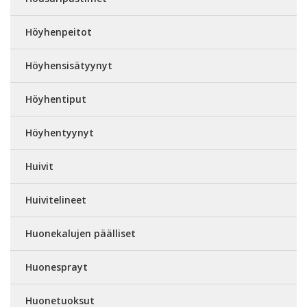
Höyhenpeitot
Höyhensisätyynyt
Höyhentiput
Höyhentyynyt
Huivit
Huivitelineet
Huonekalujen päälliset
Huonesprayt
Huonetuoksut