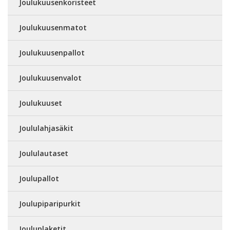
Joulukuusenkoristeet
Joulukuusenmatot
Joulukuusenpallot
Joulukuusenvalot
Joulukuuset
Joululahjasäkit
Joululautaset
Joulupallot
Joulupiparipurkit
Jouluplaketit