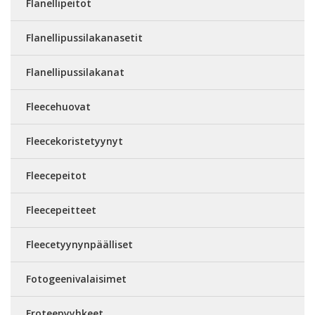
Flanellipeitot
Flanellipussilakanasetit
Flanellipussilakanat
Fleecehuovat
Fleecekoristetyynyt
Fleecepeitot
Fleecepeitteet
Fleecetyynynpäälliset
Fotogeenivalaisimet
Froteepyyhkeet