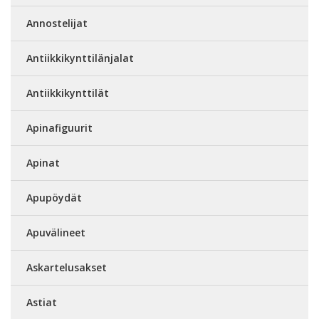
Annostelijat
Antiikkikynttilänjalat
Antiikkikynttilät
Apinafiguurit
Apinat
Apupöydät
Apuvälineet
Askartelusakset
Astiat