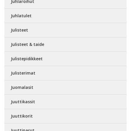
Juhlaroihut
Juhlatulet
Julisteet
Julisteet & taide
Julistepidikkeet
Julisterimat
Juomalasit
Juuttikassit
Juuttikorit
Juuttinarut