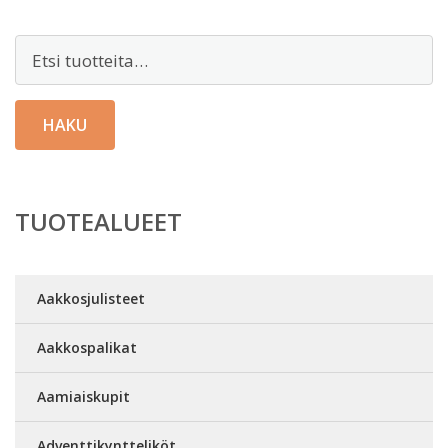
Etsi:
HAKU
TUOTEALUEET
Aakkosjulisteet
Aakkospalikat
Aamiaiskupit
Adventtikyntteliköt