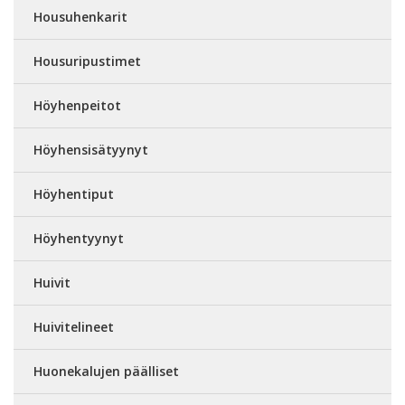
Housuhenkarit
Housuripustimet
Höyhenpeitot
Höyhensisätyynyt
Höyhentiput
Höyhentyynyt
Huivit
Huivitelineet
Huonekalujen päälliset