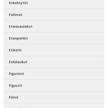
Enkelitytöt
Esiliinat
Eteisnaulakot
Eteispenkit
Etiketit
Eväslaukut
Figuriinit
Figuurit
Filmit