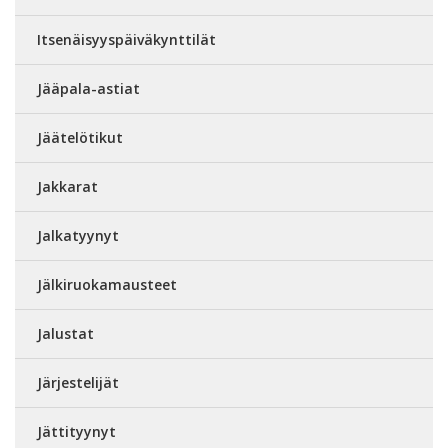
Itsenäisyyspäiväkynttilät
Jääpala-astiat
Jäätelötikut
Jakkarat
Jalkatyynyt
Jälkiruokamausteet
Jalustat
Järjestelijät
Jättityynyt