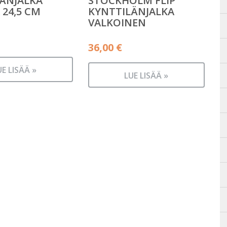
ÄNJALKA
STOCKHOLM FLIP
24,5 CM
KYNTTILÄNJALKA
VALKOINEN
36,00
€
UE LISÄÄ »
LUE LISÄÄ »