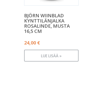
BJÖRN WIINBLAD
KYNTTILÄNJALKA
ROSALINDE, MUSTA
16,5 CM
24,00
€
LUE LISÄÄ »