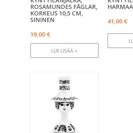
KYNTTILÄNJALKA,
KYNTTIL
ROSAMUNDES FÅGLAR,
HARMAA 
KORKEUS 10,5 CM,
SININEN
41,00
€
19,00
€
L
LUE LISÄÄ »