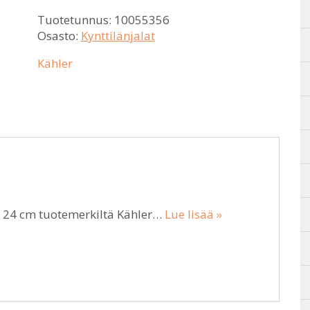
Tuotetunnus:
10055356
Osasto:
Kynttilänjalat
Kähler
 24 cm tuotemerkiltä Kähler…
Lue lisää »