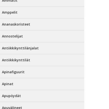
Ammatit
Amppelit
Ananaskoristeet
Annostelijat
Antiikkikynttilänjalat
Antiikkikynttilät
Apinafiguurit
Apinat
Apupöydät
Apuvälineet