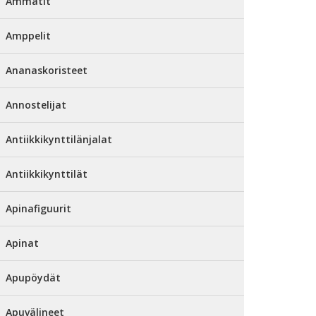
Ammatit
Amppelit
Ananaskoristeet
Annostelijat
Antiikkikynttilänjalat
Antiikkikynttilät
Apinafiguurit
Apinat
Apupöydät
Apuvälineet