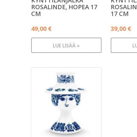
KYNTTILÄNJALKA
KYNTTIL
ROSALINDE, HOPEA 17
ROSALIN
CM
17 CM
49,00
€
39,00
€
LUE LISÄÄ »
L