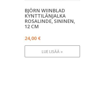
BJÖRN WIINBLAD
KYNTTILÄNJALKA
ROSALINDE, SININEN,
12 CM
24,00
€
LUE LISÄÄ »