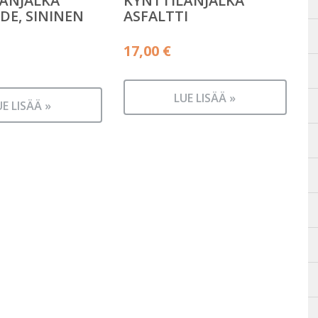
ÄNJALKA
KYNTTILÄNJALKA
DE, SININEN
ASFALTTI
17,00
€
LUE LISÄÄ »
UE LISÄÄ »