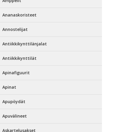
Amppelit
Ananaskoristeet
Annostelijat
Antiikkikynttilänjalat
Antiikkikynttilät
Apinafiguurit
Apinat
Apupöydät
Apuvälineet
Askartelusakset