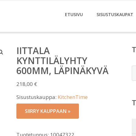
ETUSIVU
SISUSTUSKAUPAT
IITTALA
KYNTTILÄLYHTY
600MM, LÄPINÄKYVÄ
E
218,00
€
Sisustuskauppa:
KitchenTime
SIIRRY KAUPPAAN »
Tuotetunnus:
10047322