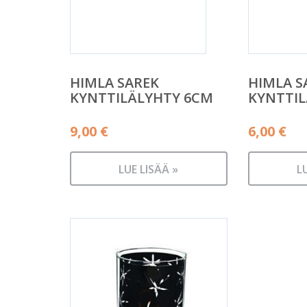
HIMLA SAREK
HIMLA S
KYNTTILÄLYHTY 6CM
KYNTTI
9,00
€
6,00
€
LUE LISÄÄ »
L