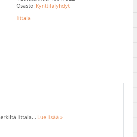
Osasto:
Kynttilälyhdyt
Iittala
rkiltä Iittala…
Lue lisää »