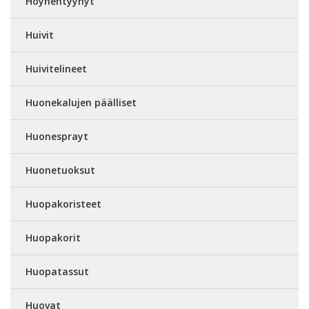
Höyhentyynyt
Huivit
Huivitelineet
Huonekalujen päälliset
Huonesprayt
Huonetuoksut
Huopakoristeet
Huopakorit
Huopatassut
Huovat