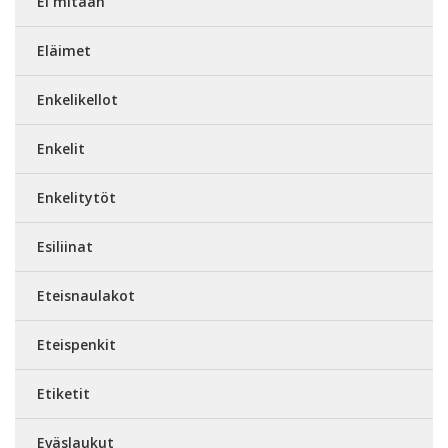
Ei mitään
Eläimet
Enkelikellot
Enkelit
Enkelitytöt
Esiliinat
Eteisnaulakot
Eteispenkit
Etiketit
Eväslaukut