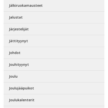
Jälkiruokamausteet
Jalustat
Järjestelijät
Jättityynyt
Johdot
Jouhityynyt
Joulu
Joulujääpuikot
Joulukalenterit