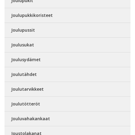
Joulupukit
Joulupukkikoristeet
Joulupussit
Joulusukat
Joulusydämet
Joulutähdet
Joulutarvikkeet
Joulutötteröt
Jouluvahakankaat
Joustolakanat