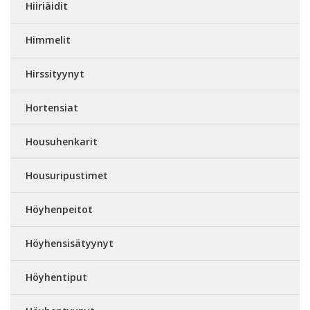
Hiiriäidit
Himmelit
Hirssityynyt
Hortensiat
Housuhenkarit
Housuripustimet
Höyhenpeitot
Höyhensisätyynyt
Höyhentiput