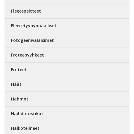
Fleecepeitteet
Fleecetyynynpäälliset
Fotogeenivalaisimet
Froteepyyhkeet
Froteet
Häät
Hahmot
Haihdutustikut
Halkotelineet