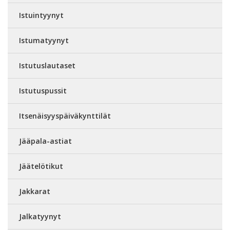
Istuintyynyt
Istumatyynyt
Istutuslautaset
Istutuspussit
Itsenäisyyspäiväkynttilät
Jääpala-astiat
Jäätelötikut
Jakkarat
Jalkatyynyt