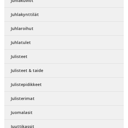
Juhlakuviot
Juhlakynttilät
Juhlaroihut
Juhlatulet
Julisteet
Julisteet & taide
Julistepidikkeet
Julisterimat
Juomalasit
Juuttikassit