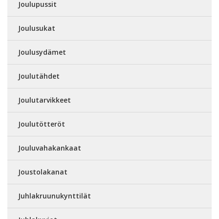
Joulupussit
Joulusukat
Joulusydämet
Joulutähdet
Joulutarvikkeet
Joulutötteröt
Jouluvahakankaat
Joustolakanat
Juhlakruunukynttilät