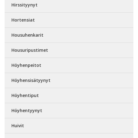
Hirssityynyt
Hortensiat
Housuhenkarit
Housuripustimet
Höyhenpeitot
Höyhensisätyynyt
Höyhentiput
Höyhentyynyt
Huivit