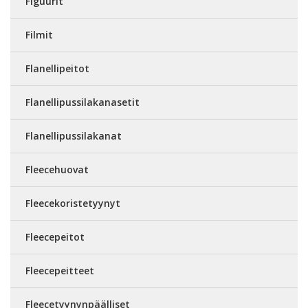
Figuurit
Filmit
Flanellipeitot
Flanellipussilakanasetit
Flanellipussilakanat
Fleecehuovat
Fleecekoristetyynyt
Fleecepeitot
Fleecepeitteet
Fleecetyynynpäälliset