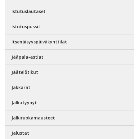
Istutuslautaset
Istutuspussit
Itsenäisyyspäiväkynttilät
Jääpala-astiat
Jäätelötikut
Jakkarat
Jalkatyynyt
Jälkiruokamausteet
Jalustat