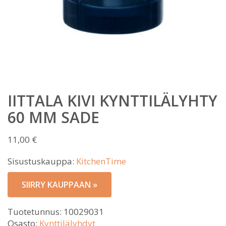
IITTALA KIVI KYNTTILÄLYHTY
60 MM SADE
11,00
€
Sisustuskauppa:
KitchenTime
SIIRRY KAUPPAAN »
Tuotetunnus:
10029031
Osasto:
Kynttilälyhdyt