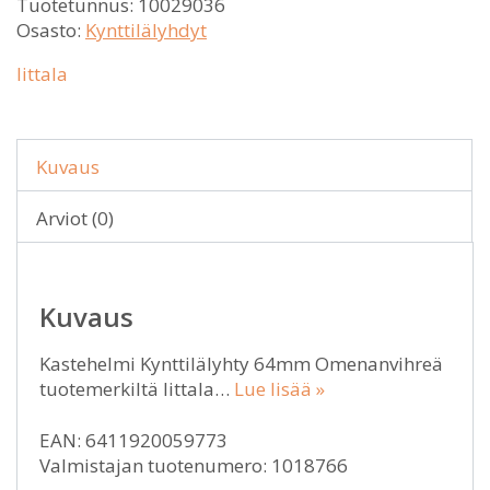
Tuotetunnus:
10029036
Osasto:
Kynttilälyhdyt
Iittala
Kuvaus
Arviot (0)
Kuvaus
Kastehelmi Kynttilälyhty 64mm Omenanvihreä
tuotemerkiltä Iittala…
Lue lisää »
EAN: 6411920059773
Valmistajan tuotenumero: 1018766