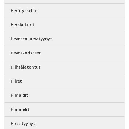
Herätyskellot
Herkkukorit
Hevosenkarvatyynyt
Hevoskoristeet
Hiihtäjätontut
Hiiret
Hiiriäidit
Himmelit
Hirssityynyt