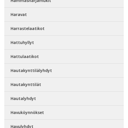
Hammasharjamukit
Haravat
Harrastelaatikot
Hattuhyllyt
Hattulaatikot
Hautakynttilälyhdyt
Hautakynttilät
Hautalyhdyt
Havuköynnökset
Havulyhdyt