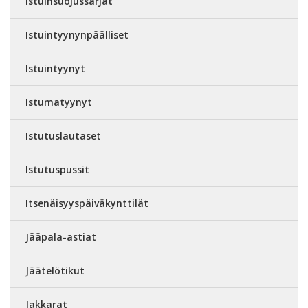
Istuinsuojussarjat
Istuintyynynpäälliset
Istuintyynyt
Istumatyynyt
Istutuslautaset
Istutuspussit
Itsenäisyyspäiväkynttilät
Jääpala-astiat
Jäätelötikut
Jakkarat