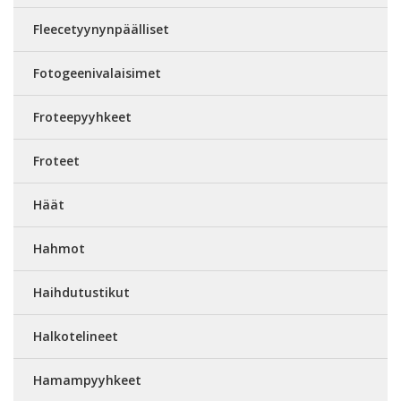
Fleecetyynynpäälliset
Fotogeenivalaisimet
Froteepyyhkeet
Froteet
Häät
Hahmot
Haihdutustikut
Halkotelineet
Hamampyyhkeet