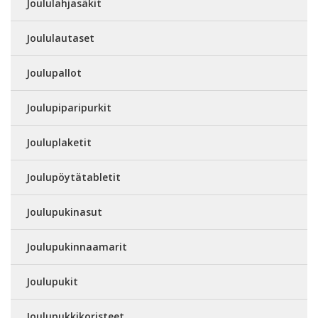
Joululahjasäkit
Joululautaset
Joulupallot
Joulupiparipurkit
Jouluplaketit
Joulupöytätabletit
Joulupukinasut
Joulupukinnaamarit
Joulupukit
Joulupukkikoristeet