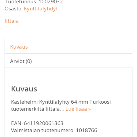
Tuotetunnus:
10029032
Osasto:
Kynttilälyhdyt
Iittala
Kuvaus
Arviot (0)
Kuvaus
Kastehelmi Kynttilälyhty 64 mm Turkoosi
tuotemerkiltä Iittala…
Lue lisää »
EAN: 6411920061363
Valmistajan tuotenumero: 1018766