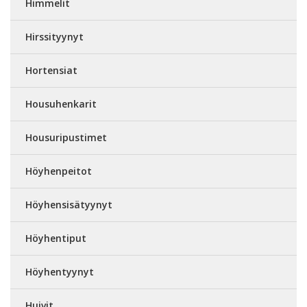
Himmelit
Hirssityynyt
Hortensiat
Housuhenkarit
Housuripustimet
Höyhenpeitot
Höyhensisätyynyt
Höyhentiput
Höyhentyynyt
Huivit