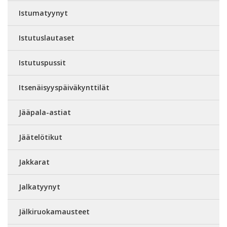
Istumatyynyt
Istutuslautaset
Istutuspussit
Itsenäisyyspäiväkynttilät
Jääpala-astiat
Jäätelötikut
Jakkarat
Jalkatyynyt
Jälkiruokamausteet