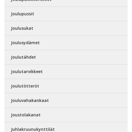
Joulupussit
Joulusukat
Joulusydämet
Joulutähdet
Joulutarvikkeet
Joulutötteröt
Jouluvahakankaat
Joustolakanat
Juhlakruunukynttilät