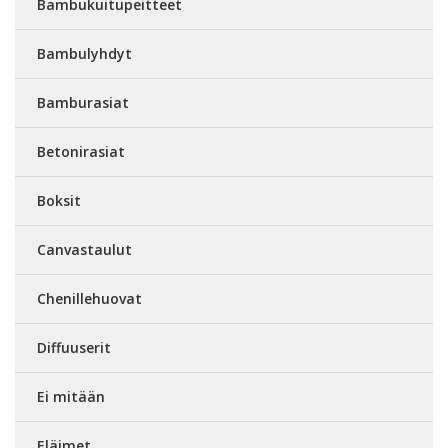
Bambukuitupeitteet
Bambulyhdyt
Bamburasiat
Betonirasiat
Boksit
Canvastaulut
Chenillehuovat
Diffuuserit
Ei mitään
Eläimet