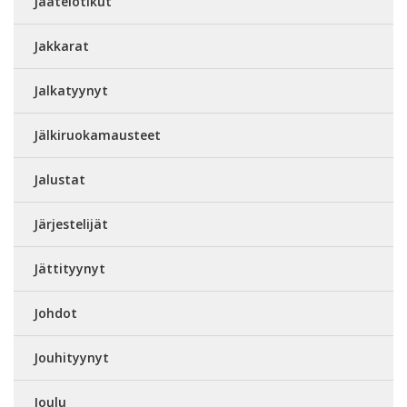
Jäätelötikut
Jakkarat
Jalkatyynyt
Jälkiruokamausteet
Jalustat
Järjestelijät
Jättityynyt
Johdot
Jouhityynyt
Joulu