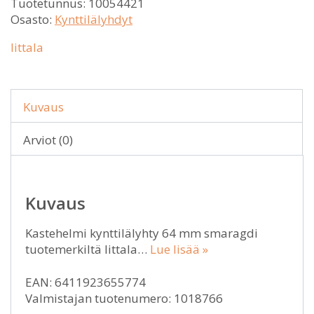
Tuotetunnus:
10054421
Osasto:
Kynttilälyhdyt
Iittala
Kuvaus
Arviot (0)
Kuvaus
Kastehelmi kynttilälyhty 64 mm smaragdi
tuotemerkiltä Iittala…
Lue lisää »
EAN: 6411923655774
Valmistajan tuotenumero: 1018766