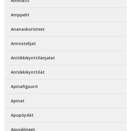
Ammatit
Amppelit
Ananaskoristeet
Annostelijat
Antiikkikynttilänjalat
Antiikkikynttilät
Apinafiguurit
Apinat
Apupöydät
Apuvälineet