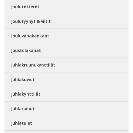
Joulutötteröt
Joulutyynyt & viltit
Jouluvahakankaat
Joustolakanat
Juhlakruunukynttilät
Juhlakuviot
Juhlakynttilät
Juhlaroihut
Juhlatulet