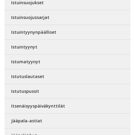
Istuinsuojukset
Istuinsuojussarjat
Istuintyynynpäälliset
Istuintyynyt
Istumatyynyt
Istutuslautaset
Istutuspussit
Itsenäisyyspäiväkynttilät
Jääpala-astiat