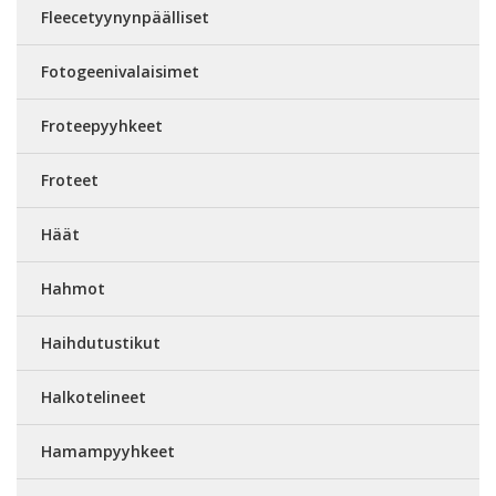
Fleecetyynynpäälliset
Fotogeenivalaisimet
Froteepyyhkeet
Froteet
Häät
Hahmot
Haihdutustikut
Halkotelineet
Hamampyyhkeet