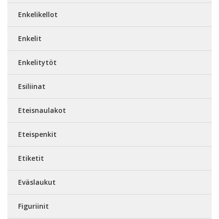
Enkelikellot
Enkelit
Enkelitytöt
Esiliinat
Eteisnaulakot
Eteispenkit
Etiketit
Eväslaukut
Figuriinit