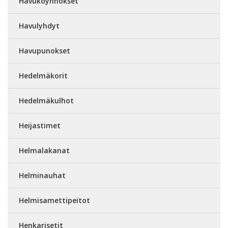
Havuköynnökset
Havulyhdyt
Havupunokset
Hedelmäkorit
Hedelmäkulhot
Heijastimet
Helmalakanat
Helminauhat
Helmisamettipeitot
Henkarisetit