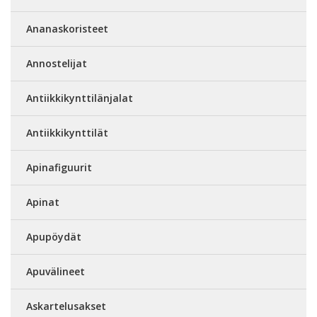
Ananaskoristeet
Annostelijat
Antiikkikynttilänjalat
Antiikkikynttilät
Apinafiguurit
Apinat
Apupöydät
Apuvälineet
Askartelusakset