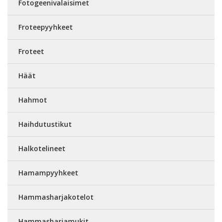
Fotogeenivalaisimet
Froteepyyhkeet
Froteet
Häät
Hahmot
Haihdutustikut
Halkotelineet
Hamampyyhkeet
Hammasharjakotelot
Hammasharjamukit