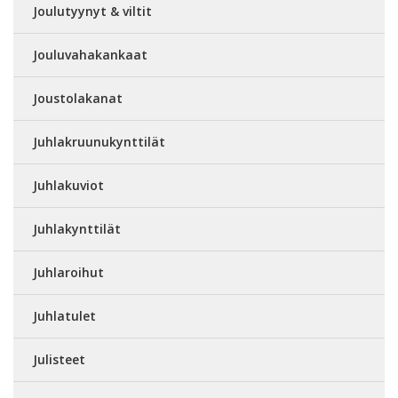
Joulutyynyt & viltit
Jouluvahakankaat
Joustolakanat
Juhlakruunukynttilät
Juhlakuviot
Juhlakynttilät
Juhlaroihut
Juhlatulet
Julisteet