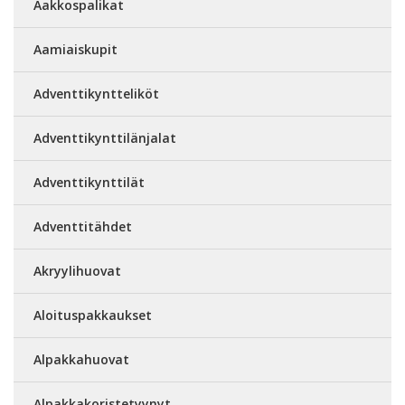
Aakkospalikat
Aamiaiskupit
Adventtikyntteliköt
Adventtikynttilänjalat
Adventtikynttilät
Adventtitähdet
Akryylihuovat
Aloituspakkaukset
Alpakkahuovat
Alpakkakoristetyynyt