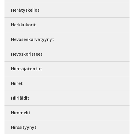
Herätyskellot
Herkkukorit
Hevosenkarvatyynyt
Hevoskoristeet
Hiihtäjätontut
Hiiret
Hiiriäidit
Himmelit
Hirssityynyt