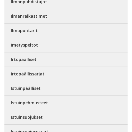
Ilmanpuhdistajat
Ilmanraikastimet
Ilmapuntarit
Imetyspeitot
Irtopäälliset
Irtopäällissarjat
Istuinpäälliset
Istuinpehmusteet
Istuinsuojukset
Istuinsuojussarjat