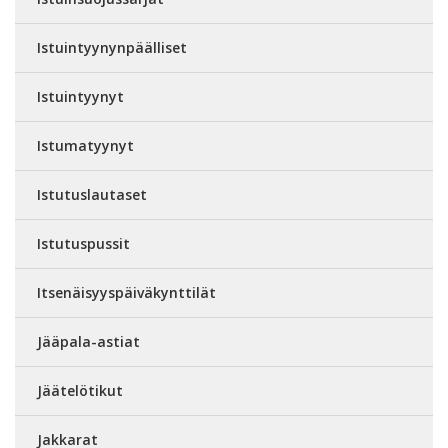
Istuintyynynpäälliset
Istuintyynyt
Istumatyynyt
Istutuslautaset
Istutuspussit
Itsenäisyyspäiväkynttilät
Jääpala-astiat
Jäätelötikut
Jakkarat