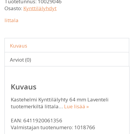
Tuotetunnus:
10029046
Osasto:
Kynttilälyhdyt
Iittala
Kuvaus
Arviot (0)
Kuvaus
Kastehelmi Kynttilälyhty 64 mm Laventeli
tuotemerkiltä Iittala…
Lue lisää »
EAN: 6411920061356
Valmistajan tuotenumero: 1018766