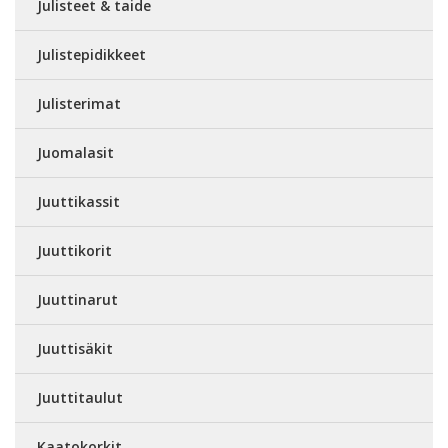
Julisteet & taide
Julistepidikkeet
Julisterimat
Juomalasit
Juuttikassit
Juuttikorit
Juuttinarut
Juuttisäkit
Juuttitaulut
Kaatokorkit