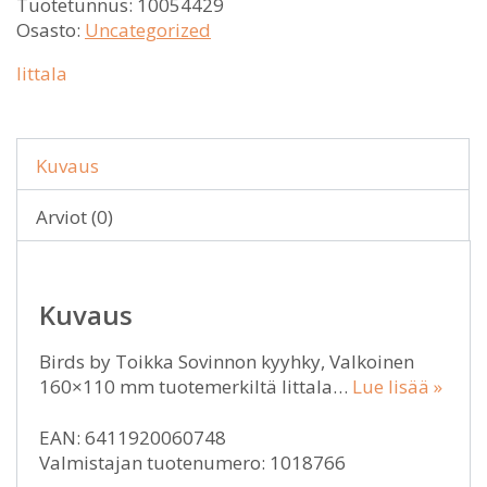
Tuotetunnus:
10054429
Osasto:
Uncategorized
Iittala
Kuvaus
Arviot (0)
Kuvaus
Birds by Toikka Sovinnon kyyhky, Valkoinen
160×110 mm tuotemerkiltä Iittala…
Lue lisää »
EAN: 6411920060748
Valmistajan tuotenumero: 1018766