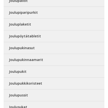
Joulupallot
Joulupiparipurkit
Jouluplaketit
Joulupöytätabletit
Joulupukinasut
Joulupukinnaamarit
Joulupukit
Joulupukkikoristeet
Joulupussit
Joulusukat