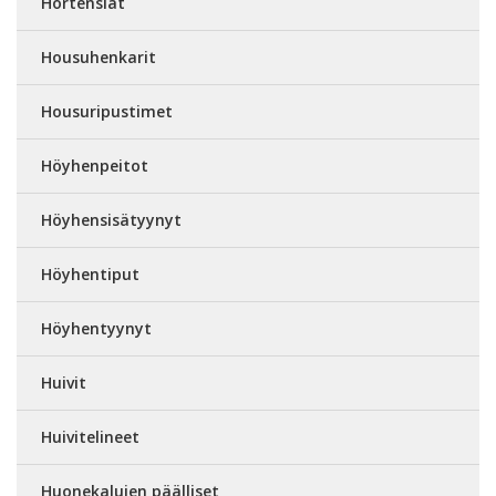
Hortensiat
Housuhenkarit
Housuripustimet
Höyhenpeitot
Höyhensisätyynyt
Höyhentiput
Höyhentyynyt
Huivit
Huivitelineet
Huonekalujen päälliset