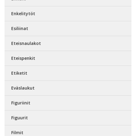
Enkelitytöt
Esiliinat
Eteisnaulakot
Eteispenkit
Etiketit
Eväslaukut
Figuriinit
Figuurit
Filmit