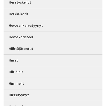
Herätyskellot
Herkkukorit
Hevosenkarvatyynyt
Hevoskoristeet
Hiihtäjätontut
Hiiret
Hiiriäidit
Himmelit
Hirssityynyt