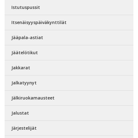
Istutuspussit
Itsenäisyyspäiväkynttilät
Jääpala-astiat
Jäätelötikut
Jakkarat
Jalkatyynyt
Jälkiruokamausteet
Jalustat
Järjestelijät