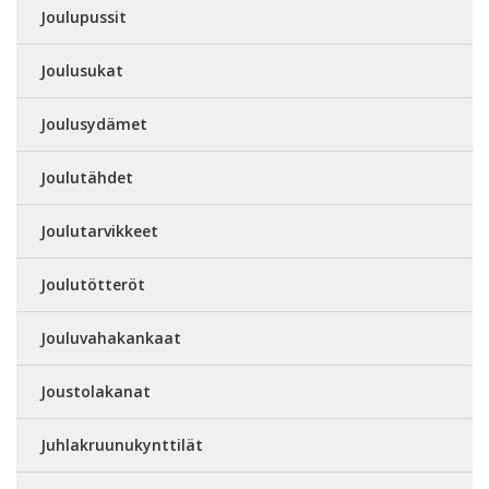
Joulupussit
Joulusukat
Joulusydämet
Joulutähdet
Joulutarvikkeet
Joulutötteröt
Jouluvahakankaat
Joustolakanat
Juhlakruunukynttilät