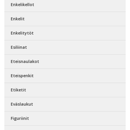
Enkelikellot
Enkelit
Enkelitytöt
Esiliinat
Eteisnaulakot
Eteispenkit
Etiketit
Eväslaukut
Figuriinit