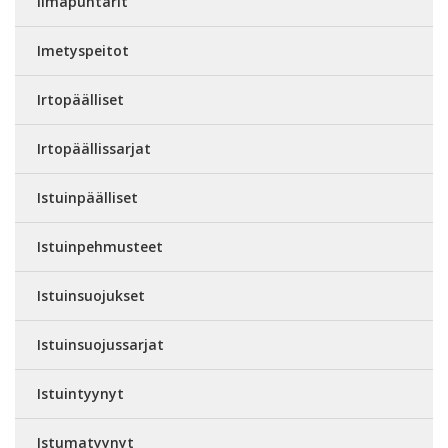
Ilmapuntarit
Imetyspeitot
Irtopäälliset
Irtopäällissarjat
Istuinpäälliset
Istuinpehmusteet
Istuinsuojukset
Istuinsuojussarjat
Istuintyynyt
Istumatyynyt