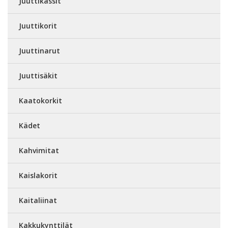
Juuttikassit
Juuttikorit
Juuttinarut
Juuttisäkit
Kaatokorkit
Kädet
Kahvimitat
Kaislakorit
Kaitaliinat
Kakkukynttilät