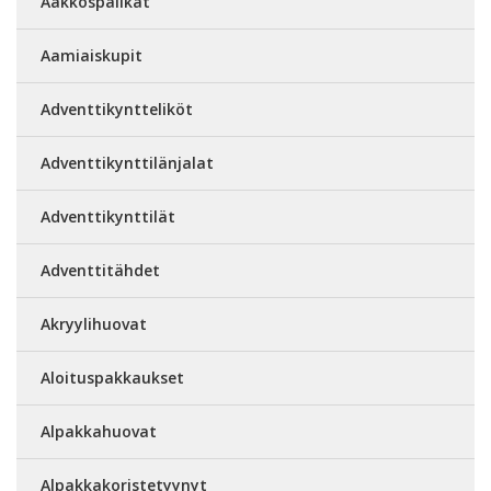
Aakkospalikat
Aamiaiskupit
Adventtikyntteliköt
Adventtikynttilänjalat
Adventtikynttilät
Adventtitähdet
Akryylihuovat
Aloituspakkaukset
Alpakkahuovat
Alpakkakoristetyynyt