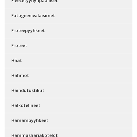
Fleecetyynynpäälliset
Fotogeenivalaisimet
Froteepyyhkeet
Froteet
Häät
Hahmot
Haihdutustikut
Halkotelineet
Hamampyyhkeet
Hammasharjakotelot