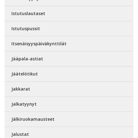
Istutuslautaset
Istutuspussit
Itsenäisyyspäiväkynttilät
Jääpala-astiat
Jäätelötikut
Jakkarat
Jalkatyynyt
Jälkiruokamausteet
Jalustat