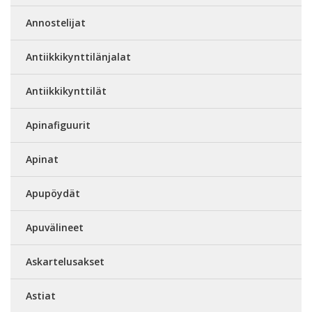
Annostelijat
Antiikkikynttilänjalat
Antiikkikynttilät
Apinafiguurit
Apinat
Apupöydät
Apuvälineet
Askartelusakset
Astiat