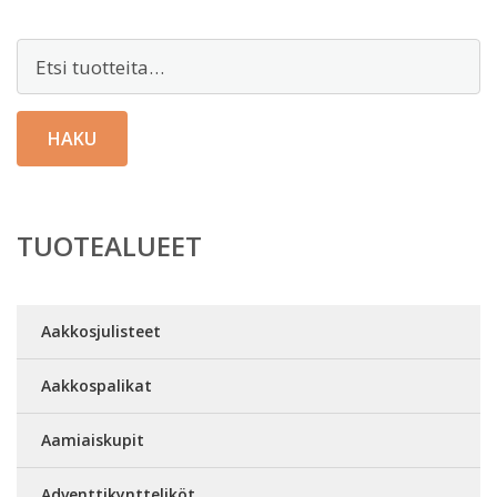
Etsi:
HAKU
TUOTEALUEET
Aakkosjulisteet
Aakkospalikat
Aamiaiskupit
Adventtikyntteliköt