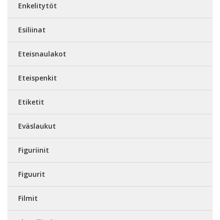
Enkelitytöt
Esiliinat
Eteisnaulakot
Eteispenkit
Etiketit
Eväslaukut
Figuriinit
Figuurit
Filmit