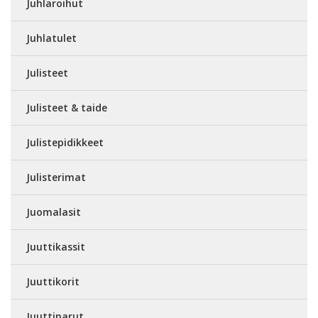
Juhlaroihut
Juhlatulet
Julisteet
Julisteet & taide
Julistepidikkeet
Julisterimat
Juomalasit
Juuttikassit
Juuttikorit
Juuttinarut