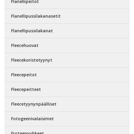
Flanellipeitot
Flanellipussilakanasetit
Flanellipussilakanat
Fleecehuovat
Fleecekoristetyynyt
Fleecepeitot
Fleecepeitteet
Fleecetyynynpäälliset
Fotogeenivalaisimet
Froteepyyhkeet