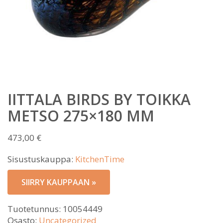
IITTALA BIRDS BY TOIKKA
METSO 275×180 MM
473,00
€
Sisustuskauppa:
KitchenTime
SIIRRY KAUPPAAN »
Tuotetunnus:
10054449
Osasto:
Uncategorized