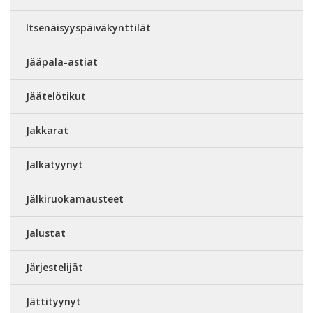
Itsenäisyyspäiväkynttilät
Jääpala-astiat
Jäätelötikut
Jakkarat
Jalkatyynyt
Jälkiruokamausteet
Jalustat
Järjestelijät
Jättityynyt