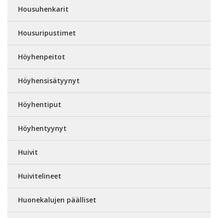
Housuhenkarit
Housuripustimet
Höyhenpeitot
Höyhensisätyynyt
Höyhentiput
Höyhentyynyt
Huivit
Huivitelineet
Huonekalujen päälliset