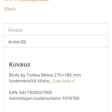
Iittala
Kuvaus
Arviot (0)
Kuvaus
Birds by Toikka Metso 275×180 mm
tuotemerkiltä Iittala…
Lue lisää »
EAN: 6411920037900
Valmistajan tuotenumero: 1018766