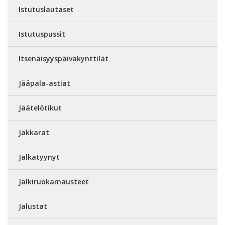
Istutuslautaset
Istutuspussit
Itsenäisyyspäiväkynttilät
Jääpala-astiat
Jäätelötikut
Jakkarat
Jalkatyynyt
Jälkiruokamausteet
Jalustat