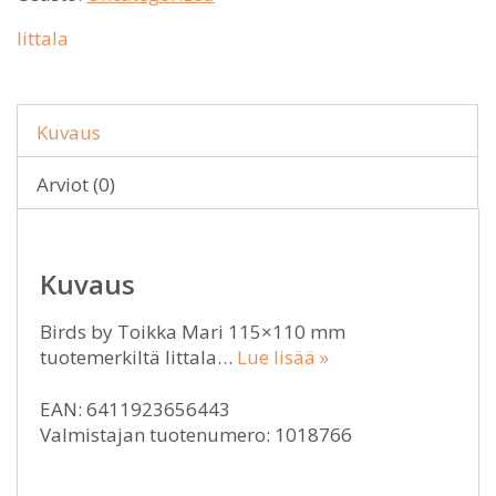
Iittala
Kuvaus
Arviot (0)
Kuvaus
Birds by Toikka Mari 115×110 mm
tuotemerkiltä Iittala…
Lue lisää »
EAN: 6411923656443
Valmistajan tuotenumero: 1018766