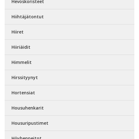
Hevoskoristeet
Hiihtäjätontut
Hiiret
Hiiriäidit
Himmelit
Hirssityynyt
Hortensiat
Housuhenkarit
Housuripustimet
Höyhenpeitot