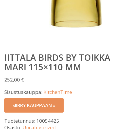
IITTALA BIRDS BY TOIKKA
MARI 115×110 MM
252,00
€
Sisustuskauppa:
KitchenTime
SIIRRY KAUPPAAN »
Tuotetunnus:
10054425
Osasto:
Uncategorized