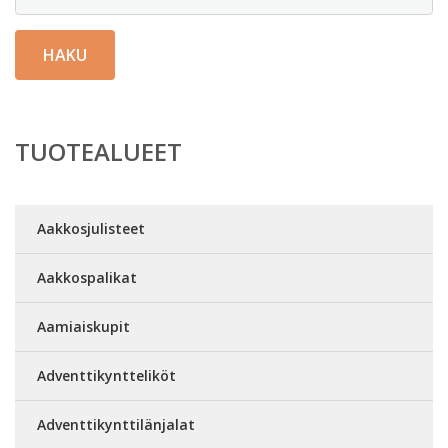
HAKU
TUOTEALUEET
Aakkosjulisteet
Aakkospalikat
Aamiaiskupit
Adventtikyntteliköt
Adventtikynttilänjalat