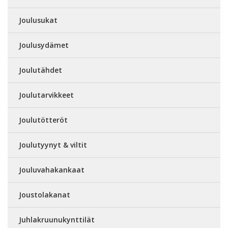
Joulusukat
Joulusydämet
Joulutähdet
Joulutarvikkeet
Joulutötteröt
Joulutyynyt & viltit
Jouluvahakankaat
Joustolakanat
Juhlakruunukynttilät