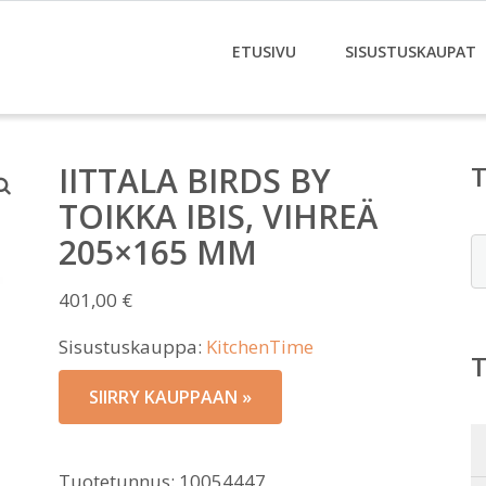
ETUSIVU
SISUSTUSKAUPAT
IITTALA BIRDS BY
TOIKKA IBIS, VIHREÄ
205×165 MM
E
401,00
€
Sisustuskauppa:
KitchenTime
SIIRRY KAUPPAAN »
Tuotetunnus:
10054447