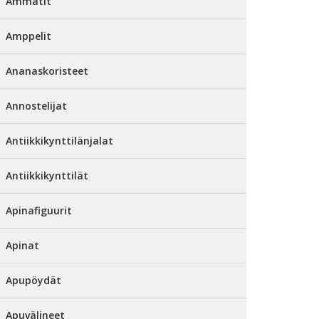
Ammatit
Amppelit
Ananaskoristeet
Annostelijat
Antiikkikynttilänjalat
Antiikkikynttilät
Apinafiguurit
Apinat
Apupöydät
Apuvälineet