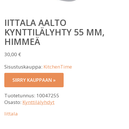
IITTALA AALTO
KYNTTILÄLYHTY 55 MM,
HIMMEÄ
30,00
€
Sisustuskauppa:
KitchenTime
SIIRRY KAUPPAAN »
Tuotetunnus:
10047255
Osasto:
Kynttilälyhdyt
Iittala