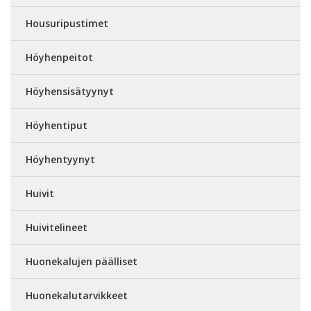
Housuripustimet
Höyhenpeitot
Höyhensisätyynyt
Höyhentiput
Höyhentyynyt
Huivit
Huivitelineet
Huonekalujen päälliset
Huonekalutarvikkeet