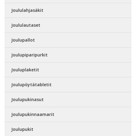
Joululahjasäkit
Joululautaset
Joulupallot
Joulupiparipurkit
Jouluplaketit
Joulupöytätabletit
Joulupukinasut
Joulupukinnaamarit
Joulupukit