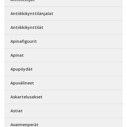
Antiikkikynttilänjalat
Antiikkikynttilät
Apinafiguurit
Apinat
Apupöydät
Apuvälineet
Askartelusakset
Astiat
Avaimenperät