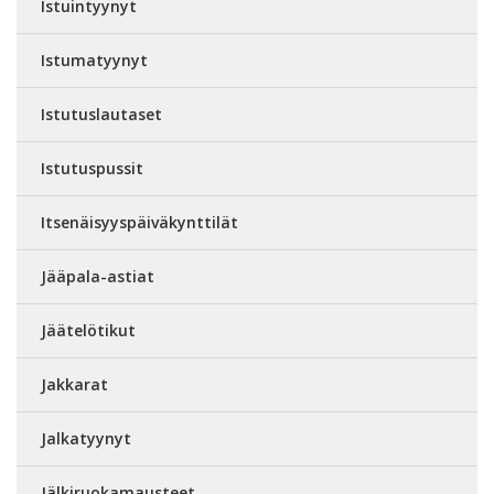
Istuintyynyt
Istumatyynyt
Istutuslautaset
Istutuspussit
Itsenäisyyspäiväkynttilät
Jääpala-astiat
Jäätelötikut
Jakkarat
Jalkatyynyt
Jälkiruokamausteet