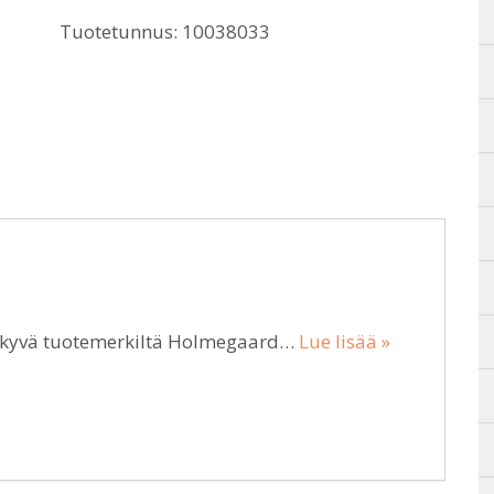
Tuotetunnus:
10038033
inäkyvä tuotemerkiltä Holmegaard…
Lue lisää »