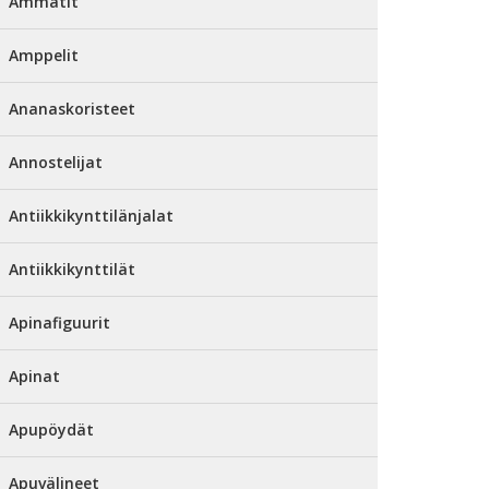
Ammatit
Amppelit
Ananaskoristeet
Annostelijat
Antiikkikynttilänjalat
Antiikkikynttilät
Apinafiguurit
Apinat
Apupöydät
Apuvälineet