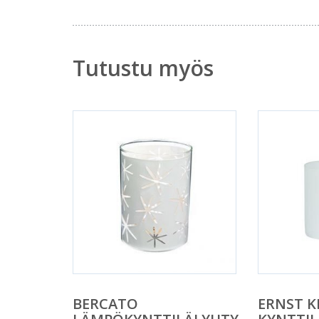
Tutustu myös
BERCATO
ERNST K