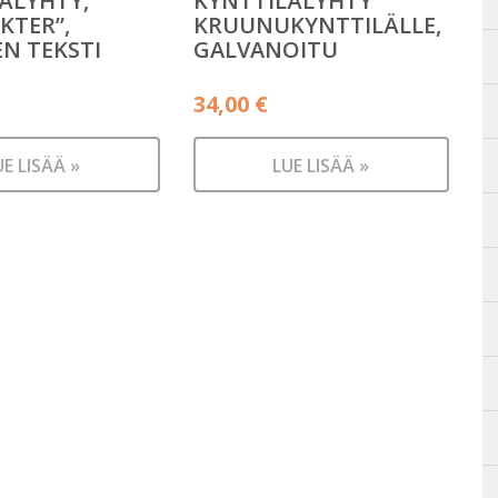
ÄLYHTY,”
KYNTTILÄLYHTY
KTER”,
KRUUNUKYNTTILÄLLE,
N TEKSTI
GALVANOITU
34,00
€
UE LISÄÄ »
LUE LISÄÄ »