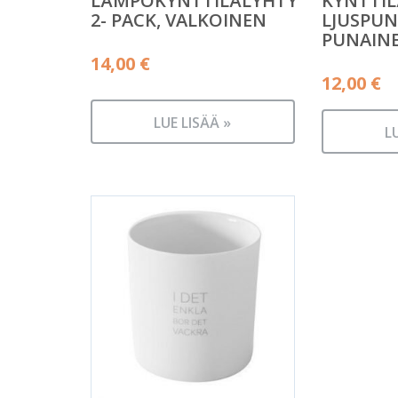
LÄMPÖKYNTTILÄLYHTY
KYNTTIL
2- PACK, VALKOINEN
LJUSPUN
PUNAINE
14,00
€
12,00
€
LUE LISÄÄ »
L