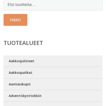
Etsi:
HAKU
TUOTEALUEET
Aakkosjulisteet
Aakkospalikat
Aamiaiskupit
Adventtikyntteliköt