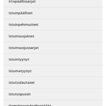
Irtopäällissarjat
Istuinpäälliset
Istuinpehmusteet
Istuinsuojukset
Istuinsuojussarjat
Istuintyynyt
Istumatyynyt
Istutuslautaset
Istutuspussit
Itsenäisyyspäiväkynttilät