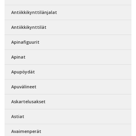
Antiikkikynttilänjalat
Antiikkikynttilät
Apinafiguurit
Apinat
Apupöydät
Apuvälineet
Askartelusakset
Astiat
Avaimenperät