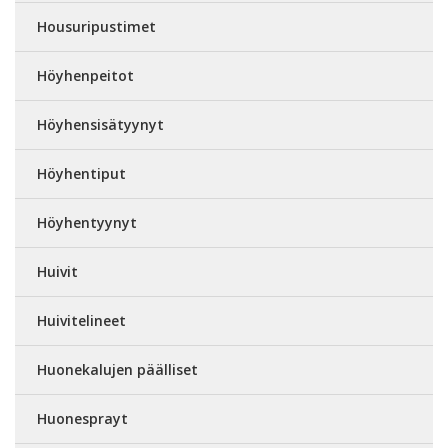
Housuripustimet
Höyhenpeitot
Höyhensisätyynyt
Höyhentiput
Höyhentyynyt
Huivit
Huivitelineet
Huonekalujen päälliset
Huonesprayt