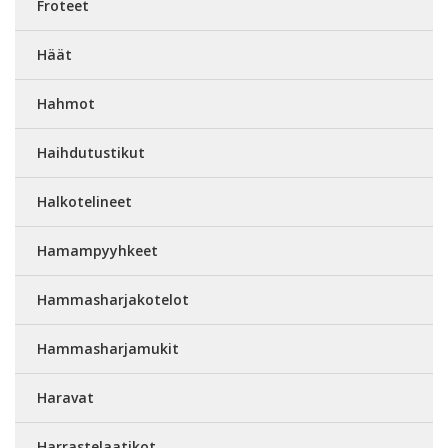
Froteet
Häät
Hahmot
Haihdutustikut
Halkotelineet
Hamampyyhkeet
Hammasharjakotelot
Hammasharjamukit
Haravat
Harrastelaatikot