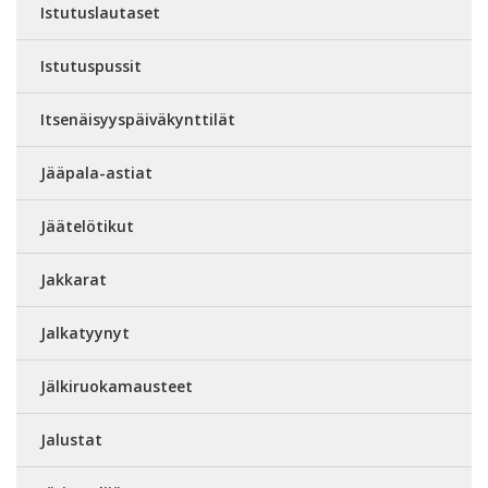
Istutuslautaset
Istutuspussit
Itsenäisyyspäiväkynttilät
Jääpala-astiat
Jäätelötikut
Jakkarat
Jalkatyynyt
Jälkiruokamausteet
Jalustat