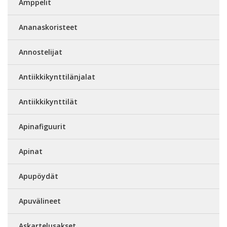
Amppelit
Ananaskoristeet
Annostelijat
Antiikkikynttilänjalat
Antiikkikynttilät
Apinafiguurit
Apinat
Apupöydät
Apuvälineet
Askartelusakset