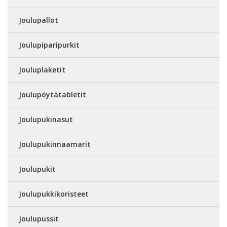
Joulupallot
Joulupiparipurkit
Jouluplaketit
Joulupöytätabletit
Joulupukinasut
Joulupukinnaamarit
Joulupukit
Joulupukkikoristeet
Joulupussit