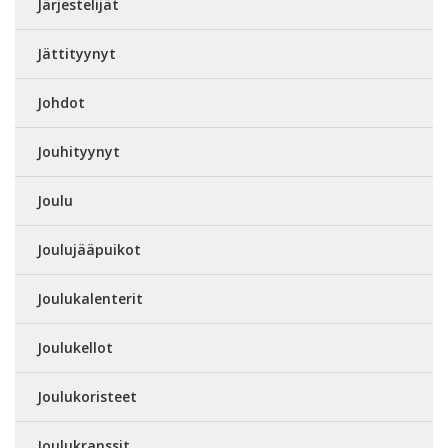
Järjestelijät
Jättityynyt
Johdot
Jouhityynyt
Joulu
Joulujääpuikot
Joulukalenterit
Joulukellot
Joulukoristeet
Joulukranssit