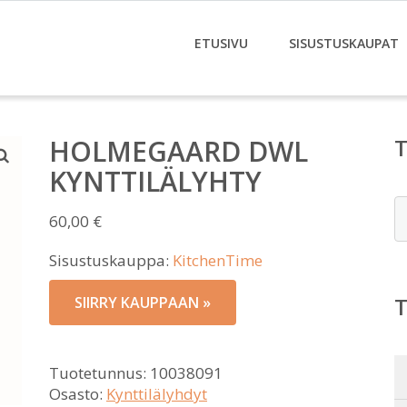
ETUSIVU
SISUSTUSKAUPAT
HOLMEGAARD DWL
KYNTTILÄLYHTY
E
60,00
€
Sisustuskauppa:
KitchenTime
SIIRRY KAUPPAAN »
Tuotetunnus:
10038091
Osasto:
Kynttilälyhdyt