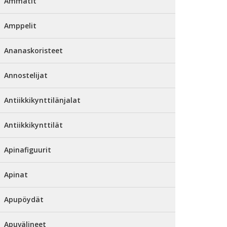
Ammatit
Amppelit
Ananaskoristeet
Annostelijat
Antiikkikynttilänjalat
Antiikkikynttilät
Apinafiguurit
Apinat
Apupöydät
Apuvälineet