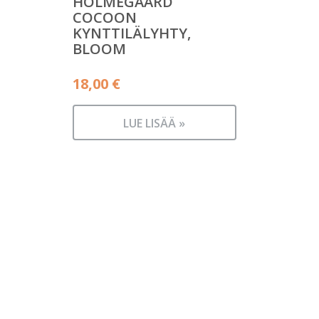
HOLMEGAARD
COCOON
KYNTTILÄLYHTY,
BLOOM
18,00
€
LUE LISÄÄ »