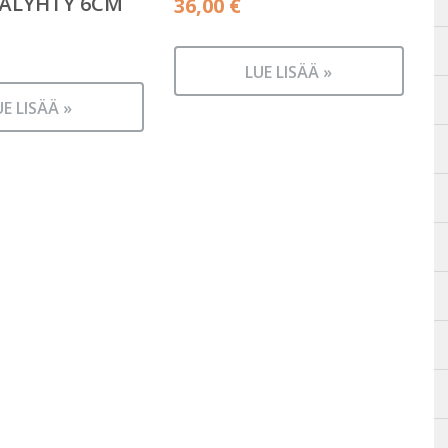
LÄLYHTY 6CM
36,00
€
LUE LISÄÄ »
UE LISÄÄ »