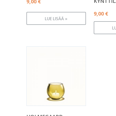
KYNTTI
9,00
€
9,00
€
LUE LISÄÄ »
L