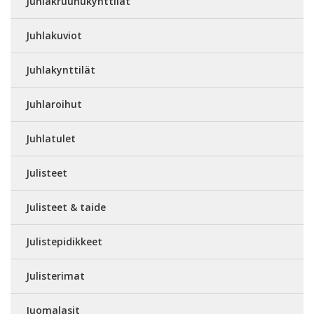
Juhlakruunukynttilät
Juhlakuviot
Juhlakynttilät
Juhlaroihut
Juhlatulet
Julisteet
Julisteet & taide
Julistepidikkeet
Julisterimat
Juomalasit