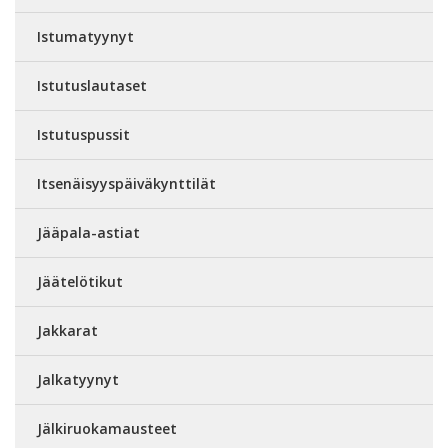
Istumatyynyt
Istutuslautaset
Istutuspussit
Itsenäisyyspäiväkynttilät
Jääpala-astiat
Jäätelötikut
Jakkarat
Jalkatyynyt
Jälkiruokamausteet