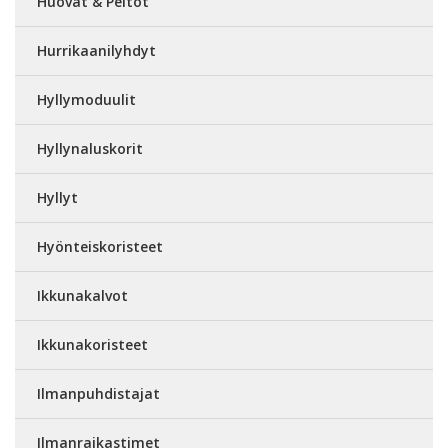
Huovat & Peitot
Hurrikaanilyhdyt
Hyllymoduulit
Hyllynaluskorit
Hyllyt
Hyönteiskoristeet
Ikkunakalvot
Ikkunakoristeet
Ilmanpuhdistajat
Ilmanraikastimet