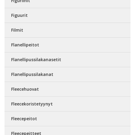
Figuriinit
Figuurit
Filmit
Flanellipeitot
Flanellipussilakanasetit
Flanellipussilakanat
Fleecehuovat
Fleecekoristetyynyt
Fleecepeitot
Fleecepeitteet