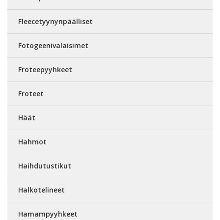
Fleecetyynynpäälliset
Fotogeenivalaisimet
Froteepyyhkeet
Froteet
Häät
Hahmot
Haihdutustikut
Halkotelineet
Hamampyyhkeet