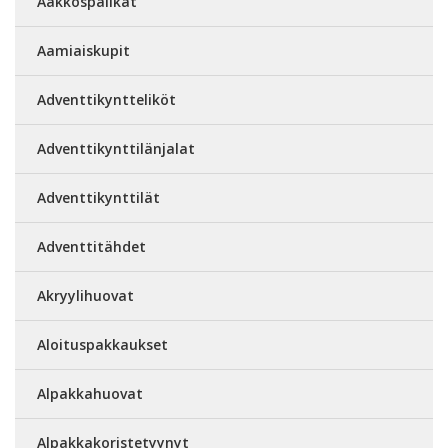
Aakkospalikat
Aamiaiskupit
Adventtikyntteliköt
Adventtikynttilänjalat
Adventtikynttilät
Adventtitähdet
Akryylihuovat
Aloituspakkaukset
Alpakkahuovat
Alpakkakoristetyynyt