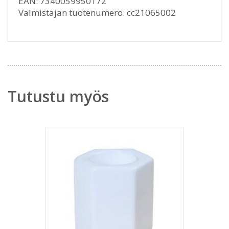
EAN: 7340059950172
Valmistajan tuotenumero: cc21065002
Tutustu myös