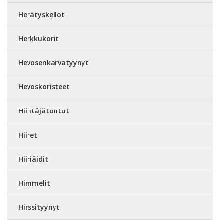
Herätyskellot
Herkkukorit
Hevosenkarvatyynyt
Hevoskoristeet
Hiihtäjätontut
Hiiret
Hiiriäidit
Himmelit
Hirssityynyt