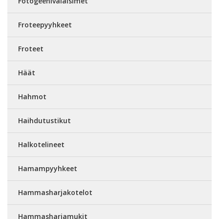
Fotogeenivalaisimet
Froteepyyhkeet
Froteet
Häät
Hahmot
Haihdutustikut
Halkotelineet
Hamampyyhkeet
Hammasharjakotelot
Hammasharjamukit