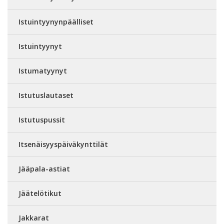
Istuintyynynpäälliset
Istuintyynyt
Istumatyynyt
Istutuslautaset
Istutuspussit
Itsenäisyyspäiväkynttilät
Jääpala-astiat
Jäätelötikut
Jakkarat