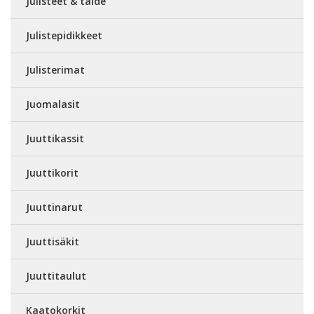
Julisteet & taide
Julistepidikkeet
Julisterimat
Juomalasit
Juuttikassit
Juuttikorit
Juuttinarut
Juuttisäkit
Juuttitaulut
Kaatokorkit