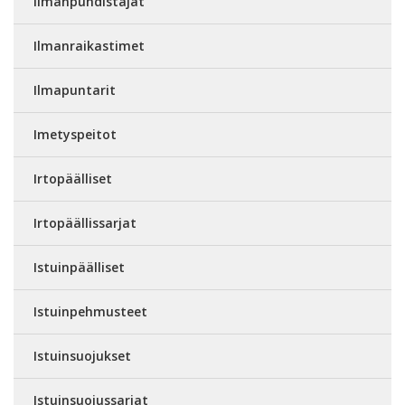
Ilmanpuhdistajat
Ilmanraikastimet
Ilmapuntarit
Imetyspeitot
Irtopäälliset
Irtopäällissarjat
Istuinpäälliset
Istuinpehmusteet
Istuinsuojukset
Istuinsuojussarjat