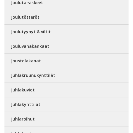
Joulutarvikkeet
Joulutötteröt
Joulutyynyt & viltit
Jouluvahakankaat
Joustolakanat
Juhlakruunukynttilät
Juhlakuviot
Juhlakynttilät
Juhlaroihut