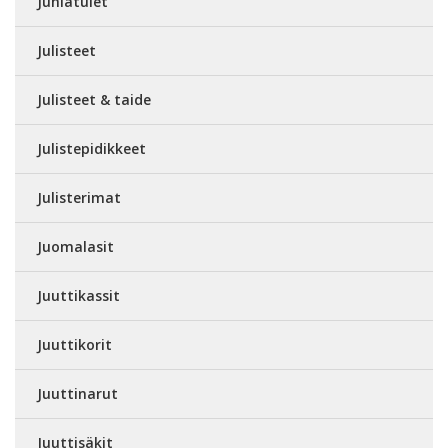
Juhlatulet
Julisteet
Julisteet & taide
Julistepidikkeet
Julisterimat
Juomalasit
Juuttikassit
Juuttikorit
Juuttinarut
Juuttisäkit