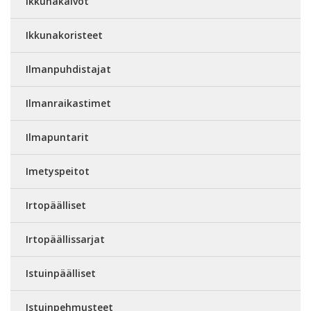
Ikkunakalvot
Ikkunakoristeet
Ilmanpuhdistajat
Ilmanraikastimet
Ilmapuntarit
Imetyspeitot
Irtopäälliset
Irtopäällissarjat
Istuinpäälliset
Istuinpehmusteet