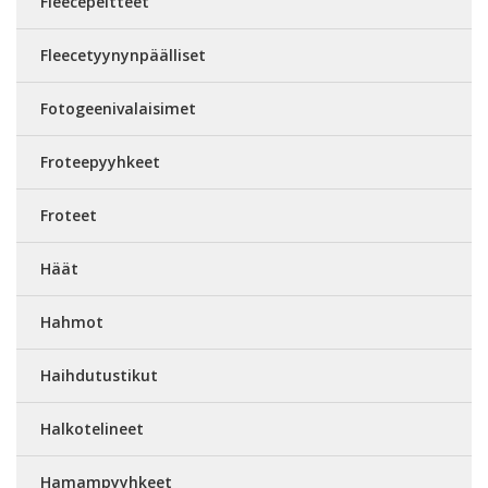
Fleecepeitteet
Fleecetyynynpäälliset
Fotogeenivalaisimet
Froteepyyhkeet
Froteet
Häät
Hahmot
Haihdutustikut
Halkotelineet
Hamampyyhkeet