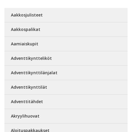
Aakkosjulisteet
Aakkospalikat
Aamiaiskupit
Adventtikyntteliköt
Adventtikynttilänjalat
Adventtikynttilät
Adventtitähdet
Akryylihuovat
Aloituspakkaukset