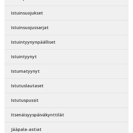
Istuinsuojukset
Istuinsuojussarjat
Istuintyynynpäälliset
Istuintyynyt
Istumatyynyt
Istutuslautaset
Istutuspussit
Itsenäisyyspäiväkynttilät
Jääpala-astiat