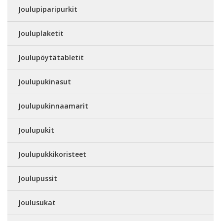
Joulupiparipurkit
Jouluplaketit
Joulupöytätabletit
Joulupukinasut
Joulupukinnaamarit
Joulupukit
Joulupukkikoristeet
Joulupussit
Joulusukat