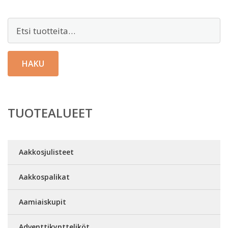
Etsi:
HAKU
TUOTEALUEET
Aakkosjulisteet
Aakkospalikat
Aamiaiskupit
Adventtikyntteliköt