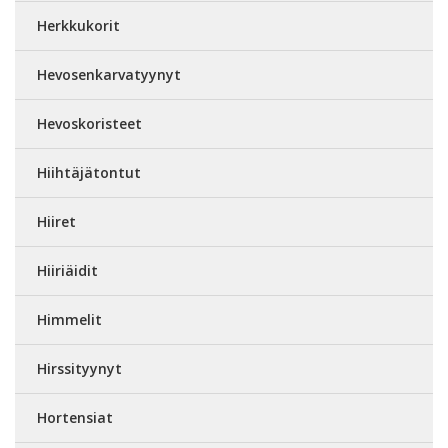
Herkkukorit
Hevosenkarvatyynyt
Hevoskoristeet
Hiihtäjätontut
Hiiret
Hiiriäidit
Himmelit
Hirssityynyt
Hortensiat