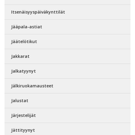
Itsenäisyyspäiväkynttilät
Jääpala-astiat
Jäätelötikut
Jakkarat
Jalkatyynyt
Jälkiruokamausteet
Jalustat
Järjestelijät
Jättityynyt