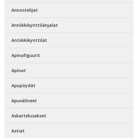
Annostelijat
Antiikkikynttilänjalat
Antiikkikynttilät
Apinafiguurit
Apinat
Apupöydät
Apuvälineet
Askartelusakset
Astiat