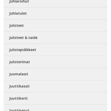
Juhlaroihut
Juhlatulet
Julisteet
Julisteet & taide
Julistepidikkeet
Julisterimat
Juomalasit
Juuttikassit
Juuttikorit
Juuttinarut