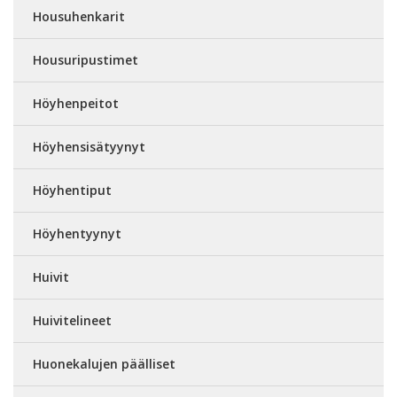
Housuhenkarit
Housuripustimet
Höyhenpeitot
Höyhensisätyynyt
Höyhentiput
Höyhentyynyt
Huivit
Huivitelineet
Huonekalujen päälliset