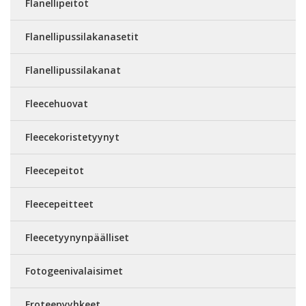
Flanellipeitot
Flanellipussilakanasetit
Flanellipussilakanat
Fleecehuovat
Fleecekoristetyynyt
Fleecepeitot
Fleecepeitteet
Fleecetyynynpäälliset
Fotogeenivalaisimet
Froteepyyhkeet