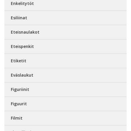
Enkelitytöt
Esiliinat
Eteisnaulakot
Eteispenkit
Etiketit
Eväslaukut
Figuriinit
Figuurit
Filmit