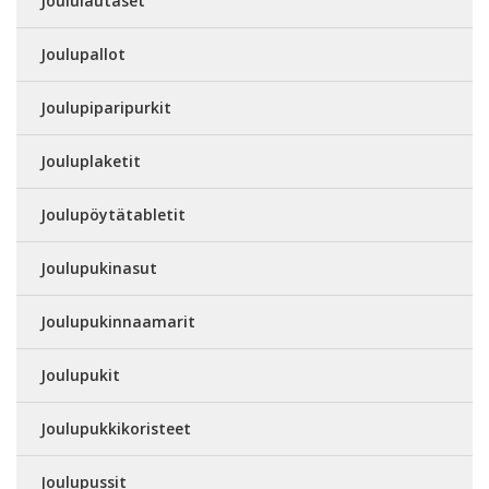
Joululautaset
Joulupallot
Joulupiparipurkit
Jouluplaketit
Joulupöytätabletit
Joulupukinasut
Joulupukinnaamarit
Joulupukit
Joulupukkikoristeet
Joulupussit