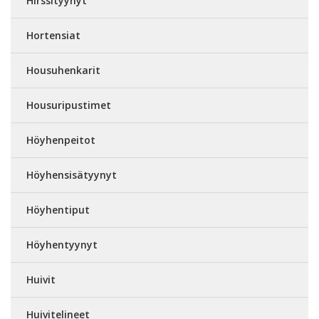
Hirssityynyt
Hortensiat
Housuhenkarit
Housuripustimet
Höyhenpeitot
Höyhensisätyynyt
Höyhentiput
Höyhentyynyt
Huivit
Huivitelineet