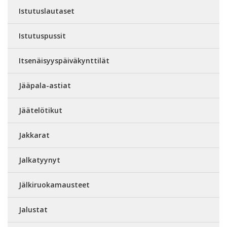
Istutuslautaset
Istutuspussit
Itsenäisyyspäiväkynttilät
Jääpala-astiat
Jäätelötikut
Jakkarat
Jalkatyynyt
Jälkiruokamausteet
Jalustat