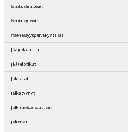
Istutuslautaset
Istutuspussit
Itsenäisyyspäiväkynttilät
Jääpala-astiat
Jäätelötikut
Jakkarat
Jalkatyynyt
Jälkiruokamausteet
Jalustat