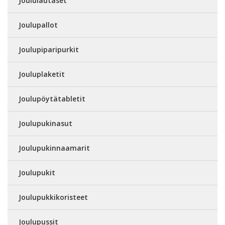
Joululautaset
Joulupallot
Joulupiparipurkit
Jouluplaketit
Joulupöytätabletit
Joulupukinasut
Joulupukinnaamarit
Joulupukit
Joulupukkikoristeet
Joulupussit