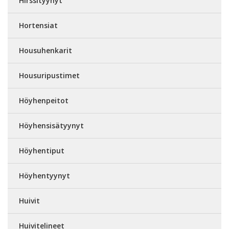
Hirssityynyt
Hortensiat
Housuhenkarit
Housuripustimet
Höyhenpeitot
Höyhensisätyynyt
Höyhentiput
Höyhentyynyt
Huivit
Huivitelineet