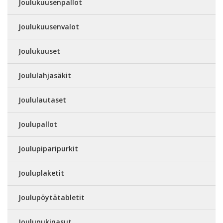
Joulukuusenpallot
Joulukuusenvalot
Joulukuuset
Joululahjasäkit
Joululautaset
Joulupallot
Joulupiparipurkit
Jouluplaketit
Joulupöytätabletit
Joulupukinasut