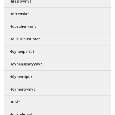
Hirssityynyt
Hortensiat
Housuhenkarit
Housuripustimet
Höyhenpeitot
Höyhensisätyynyt
Höyhentiput
Höyhentyynyt
Huivit
Huivitelineet