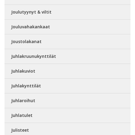
Joulutyynyt & viltit
Jouluvahakankaat
Joustolakanat
Juhlakruunukynttilät
Juhlakuviot
Juhlakynttilät
Juhlaroihut
Juhlatulet
Julisteet