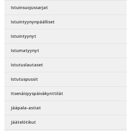
Istuinsuojussarjat
Istuintyynynpäälliset
Istuintyynyt
Istumatyynyt
Istutuslautaset
Istutuspussit
Itsenäisyyspäiväkynttilät
Jääpala-astiat
Jäätelötikut