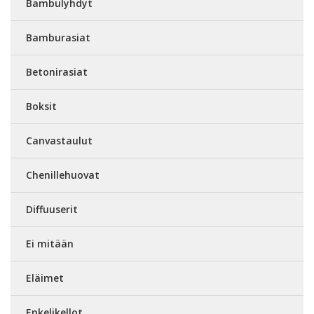
Bambulyhdyt
Bamburasiat
Betonirasiat
Boksit
Canvastaulut
Chenillehuovat
Diffuuserit
Ei mitään
Eläimet
Enkelikellot