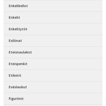
Enkelikellot
Enkelit
Enkelitytöt
Esiliinat
Eteisnaulakot
Eteispenkit
Etiketit
Eväslaukut
Figuriinit