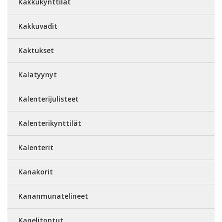
Kakkukynttilät
Kakkuvadit
Kaktukset
Kalatyynyt
Kalenterijulisteet
Kalenterikynttilät
Kalenterit
Kanakorit
Kananmunatelineet
Kanelitontut