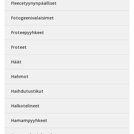
Fleecetyynynpäälliset
Fotogeenivalaisimet
Froteepyyhkeet
Froteet
Häät
Hahmot
Haihdutustikut
Halkotelineet
Hamampyyhkeet