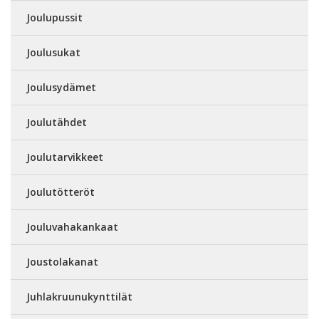
Joulupussit
Joulusukat
Joulusydämet
Joulutähdet
Joulutarvikkeet
Joulutötteröt
Jouluvahakankaat
Joustolakanat
Juhlakruunukynttilät