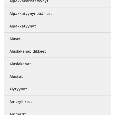
Alpakkakoristetyynyt
Alpakkatyynynpäälliset
Alpakkatyynyt
Aluset
Aluslakanapidikkeet
Aluslakanat
Alustat
Älytyynyt
Amaryllikset
Ammatit