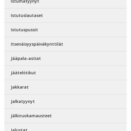
Istumatyynyt
Istutuslautaset
Istutuspussit
Itsenäisyyspäiväkynttilät
Jääpala-astiat
Jäätelötikut
Jakkarat
Jalkatyynyt
Jälkiruokamausteet
Jalustat