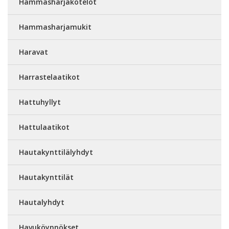
Hammasharjakotelot
Hammasharjamukit
Haravat
Harrastelaatikot
Hattuhyllyt
Hattulaatikot
Hautakynttilälyhdyt
Hautakynttilät
Hautalyhdyt
Havuköynnökset