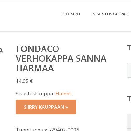
ETUSIVU
SISUSTUSKAUPAT
FONDACO
VERHOKAPPA SANNA
HARMAA
E
14,95
€
Sisustuskauppa:
Halens
SIIRRY KAUPPAAN »
Tuotetunnus:
579407-0006