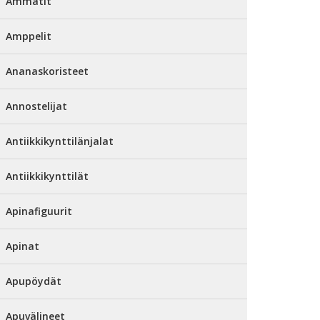
Ammatit
Amppelit
Ananaskoristeet
Annostelijat
Antiikkikynttilänjalat
Antiikkikynttilät
Apinafiguurit
Apinat
Apupöydät
Apuvälineet