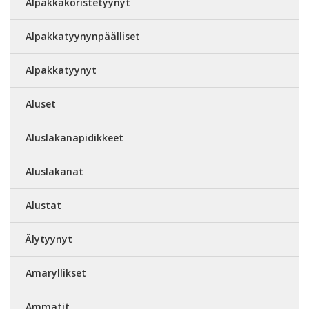
Alpakkakoristetyynyt
Alpakkatyynynpäälliset
Alpakkatyynyt
Aluset
Aluslakanapidikkeet
Aluslakanat
Alustat
Älytyynyt
Amaryllikset
Ammatit