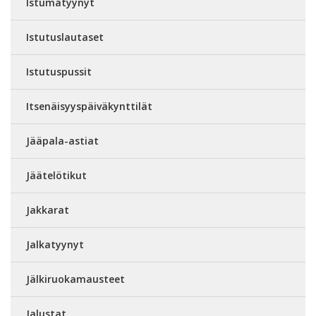
Istumatyynyt
Istutuslautaset
Istutuspussit
Itsenäisyyspäiväkynttilät
Jääpala-astiat
Jäätelötikut
Jakkarat
Jalkatyynyt
Jälkiruokamausteet
Jalustat