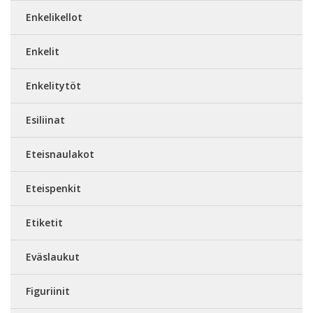
Enkelikellot
Enkelit
Enkelitytöt
Esiliinat
Eteisnaulakot
Eteispenkit
Etiketit
Eväslaukut
Figuriinit