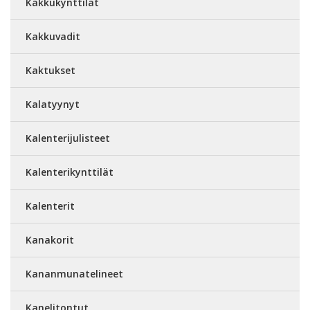
Kakkukynttilät
Kakkuvadit
Kaktukset
Kalatyynyt
Kalenterijulisteet
Kalenterikynttilät
Kalenterit
Kanakorit
Kananmunatelineet
Kanelitontut