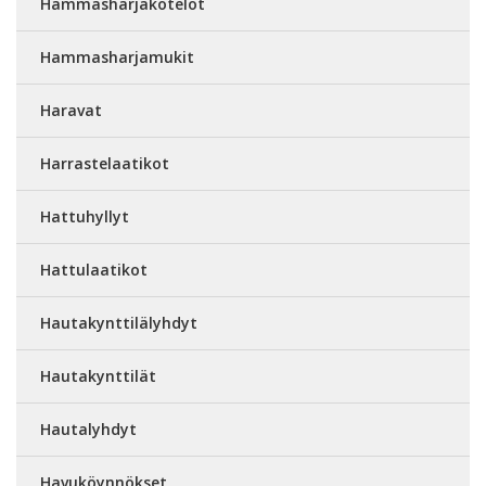
Hammasharjakotelot
Hammasharjamukit
Haravat
Harrastelaatikot
Hattuhyllyt
Hattulaatikot
Hautakynttilälyhdyt
Hautakynttilät
Hautalyhdyt
Havuköynnökset