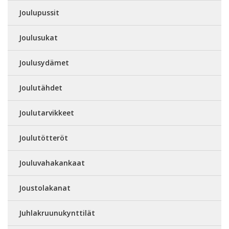
Joulupussit
Joulusukat
Joulusydämet
Joulutähdet
Joulutarvikkeet
Joulutötteröt
Jouluvahakankaat
Joustolakanat
Juhlakruunukynttilät