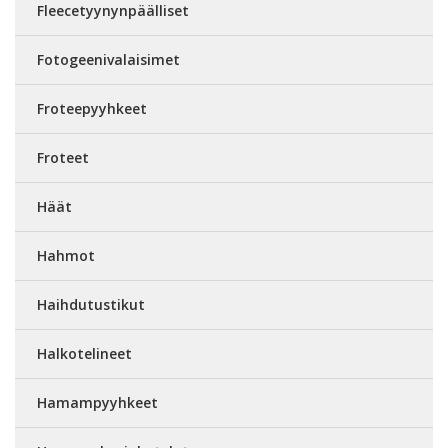
Fleecetyynynpäälliset
Fotogeenivalaisimet
Froteepyyhkeet
Froteet
Häät
Hahmot
Haihdutustikut
Halkotelineet
Hamampyyhkeet