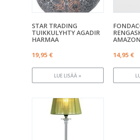
STAR TRADING
FONDAC
TUIKKULYHTY AGADIR
RENGAS
HARMAA
AMAZON
19,95
€
14,95
€
LUE LISÄÄ »
L