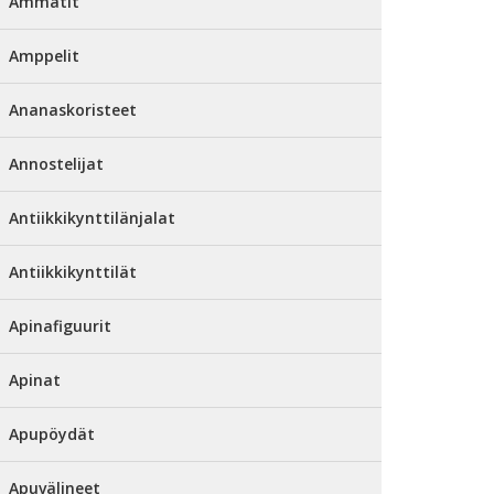
Ammatit
Amppelit
Ananaskoristeet
Annostelijat
Antiikkikynttilänjalat
Antiikkikynttilät
Apinafiguurit
Apinat
Apupöydät
Apuvälineet