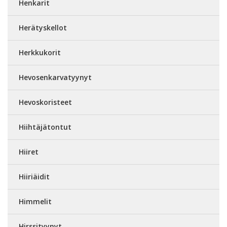
Henkarit
Herätyskellot
Herkkukorit
Hevosenkarvatyynyt
Hevoskoristeet
Hiihtäjätontut
Hiiret
Hiiriäidit
Himmelit
Hirssityynyt