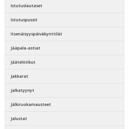
Istutuslautaset
Istutuspussit
Itsenäisyyspäiväkynttilät
Jääpala-astiat
Jäätelötikut
Jakkarat
Jalkatyynyt
Jälkiruokamausteet
Jalustat