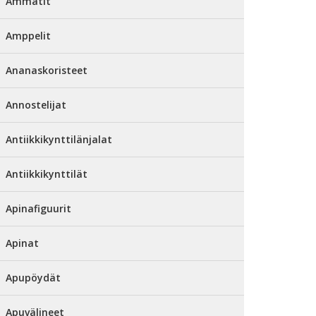
Ammatit
Amppelit
Ananaskoristeet
Annostelijat
Antiikkikynttilänjalat
Antiikkikynttilät
Apinafiguurit
Apinat
Apupöydät
Apuvälineet