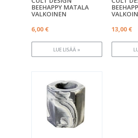
CULT DESIGN
CULT DE
BEEHAPPY MATALA
BEEHAPP
VALKOINEN
VALKOI
6,00
€
13,00
€
LUE LISÄÄ »
L