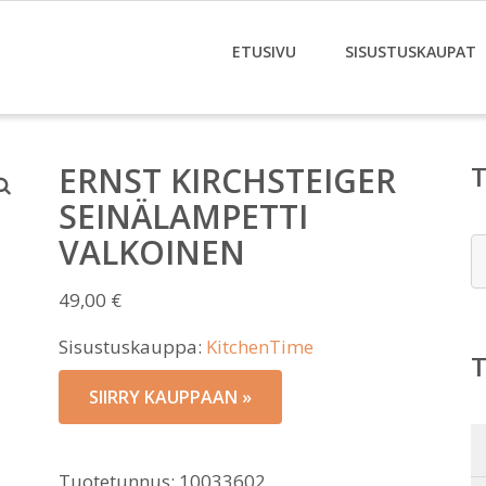
ETUSIVU
SISUSTUSKAUPAT
ERNST KIRCHSTEIGER
SEINÄLAMPETTI
VALKOINEN
E
49,00
€
Sisustuskauppa:
KitchenTime
SIIRRY KAUPPAAN »
Tuotetunnus:
10033602