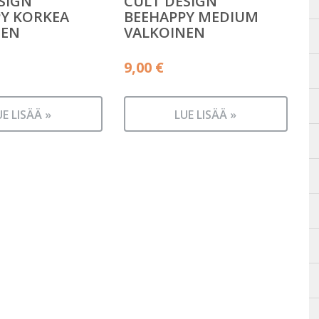
SIGN
CULT DESIGN
Y KORKEA
BEEHAPPY MEDIUM
NEN
VALKOINEN
9,00
€
UE LISÄÄ »
LUE LISÄÄ »