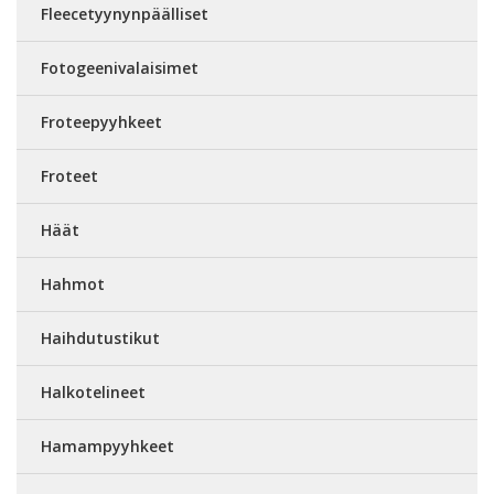
Fleecetyynynpäälliset
Fotogeenivalaisimet
Froteepyyhkeet
Froteet
Häät
Hahmot
Haihdutustikut
Halkotelineet
Hamampyyhkeet