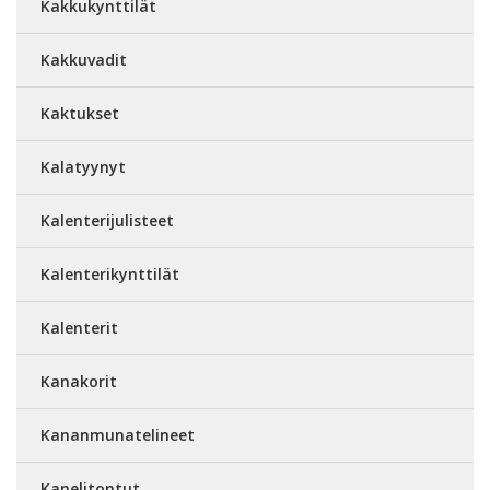
Kakkukynttilät
Kakkuvadit
Kaktukset
Kalatyynyt
Kalenterijulisteet
Kalenterikynttilät
Kalenterit
Kanakorit
Kananmunatelineet
Kanelitontut