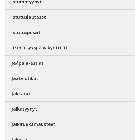
Istumatyynyt
Istutuslautaset
Istutuspussit
Itsenäisyyspäiväkynttilät
Jääpala-astiat
Jäätelötikut
Jakkarat
Jalkatyynyt
Jälkiruokamausteet
Jalustat