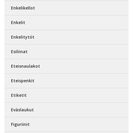
Enkelikellot
Enkelit
Enkelitytöt
Esiliinat
Eteisnaulakot
Eteispenkit
Etiketit
Eväslaukut
Figuriinit