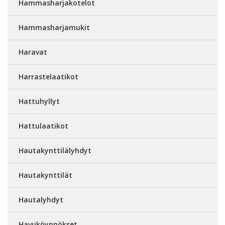
Hammasharjakotelot
Hammasharjamukit
Haravat
Harrastelaatikot
Hattuhyllyt
Hattulaatikot
Hautakynttilälyhdyt
Hautakynttilät
Hautalyhdyt
Havuköynnökset