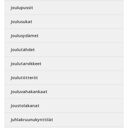
Joulupussit
Joulusukat
Joulusydämet
Joulutähdet
Joulutarvikkeet
Joulutötteröt
Jouluvahakankaat
Joustolakanat
Juhlakruunukynttilät