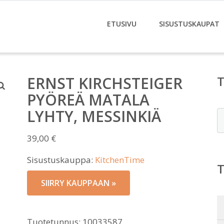
ETUSIVU
SISUSTUSKAUPAT
ERNST KIRCHSTEIGER
PYÖREÄ MATALA
LYHTY, MESSINKIÄ
E
39,00
€
Sisustuskauppa:
KitchenTime
SIIRRY KAUPPAAN »
Tuotetunnus:
10033587