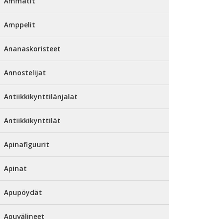
Ammatit
Amppelit
Ananaskoristeet
Annostelijat
Antiikkikynttilänjalat
Antiikkikynttilät
Apinafiguurit
Apinat
Apupöydät
Apuvälineet