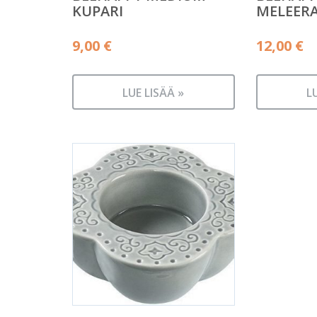
KUPARI
MELEER
9,00
€
12,00
€
LUE LISÄÄ »
L