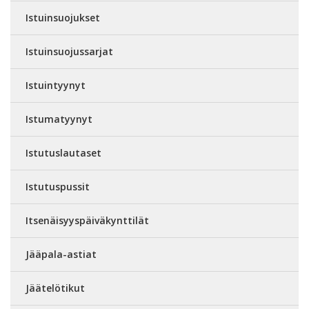
Istuinsuojukset
Istuinsuojussarjat
Istuintyynyt
Istumatyynyt
Istutuslautaset
Istutuspussit
Itsenäisyyspäiväkynttilät
Jääpala-astiat
Jäätelötikut