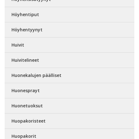
Höyhentiput
Höyhentyynyt
Huivit
Huivitelineet
Huonekalujen päälliset
Huonesprayt
Huonetuoksut
Huopakoristeet
Huopakorit