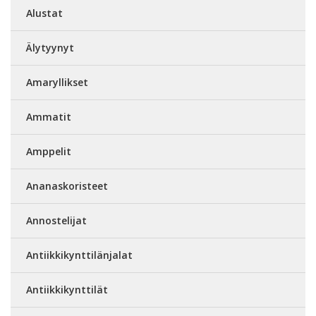
Alustat
Älytyynyt
Amaryllikset
Ammatit
Amppelit
Ananaskoristeet
Annostelijat
Antiikkikynttilänjalat
Antiikkikynttilät