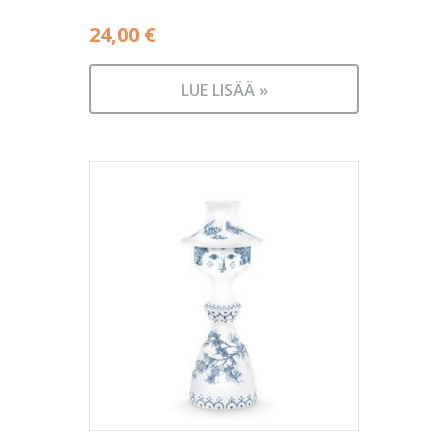
24,00
€
LUE LISÄÄ »