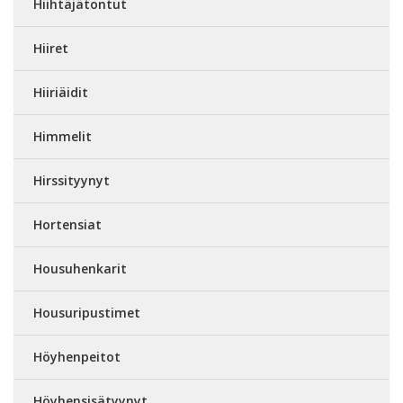
Hiihtäjätontut
Hiiret
Hiiriäidit
Himmelit
Hirssityynyt
Hortensiat
Housuhenkarit
Housuripustimet
Höyhenpeitot
Höyhensisätyynyt