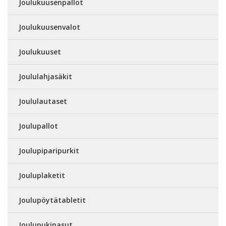
Joulukuusenpallot
Joulukuusenvalot
Joulukuuset
Joululahjasäkit
Joululautaset
Joulupallot
Joulupiparipurkit
Jouluplaketit
Joulupöytätabletit
Joulupukinasut