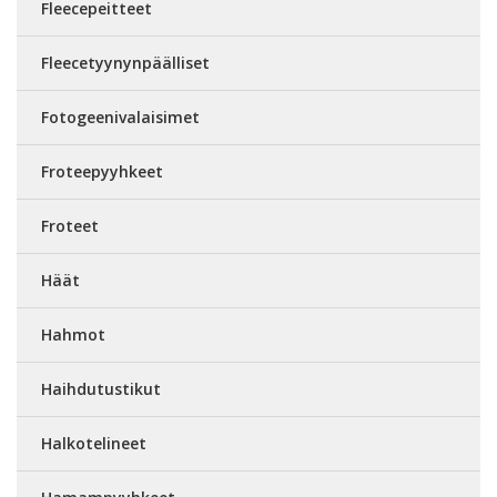
Fleecepeitteet
Fleecetyynynpäälliset
Fotogeenivalaisimet
Froteepyyhkeet
Froteet
Häät
Hahmot
Haihdutustikut
Halkotelineet