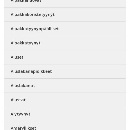
Alpakkahuovat
Alpakkakoristetyynyt
Alpakkatyynynpäälliset
Alpakkatyynyt
Aluset
Aluslakanapidikkeet
Aluslakanat
Alustat
Älytyynyt
Amaryllikset