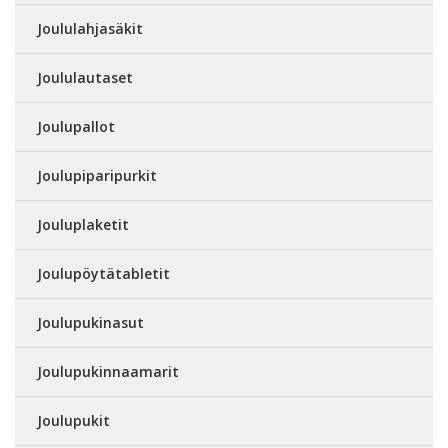
Joululahjasäkit
Joululautaset
Joulupallot
Joulupiparipurkit
Jouluplaketit
Joulupöytätabletit
Joulupukinasut
Joulupukinnaamarit
Joulupukit