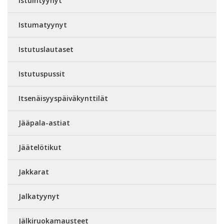
Istuintyynyt
Istumatyynyt
Istutuslautaset
Istutuspussit
Itsenäisyyspäiväkynttilät
Jääpala-astiat
Jäätelötikut
Jakkarat
Jalkatyynyt
Jälkiruokamausteet