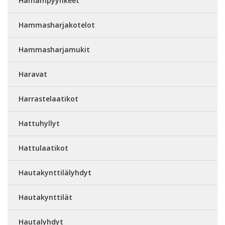
Hamampyyhkeet
Hammasharjakotelot
Hammasharjamukit
Haravat
Harrastelaatikot
Hattuhyllyt
Hattulaatikot
Hautakynttilälyhdyt
Hautakynttilät
Hautalyhdyt