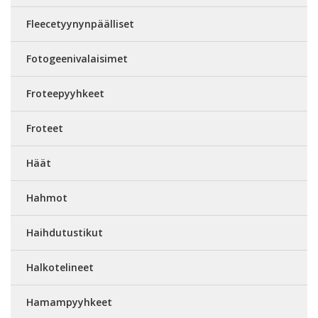
Fleecetyynynpäälliset
Fotogeenivalaisimet
Froteepyyhkeet
Froteet
Häät
Hahmot
Haihdutustikut
Halkotelineet
Hamampyyhkeet