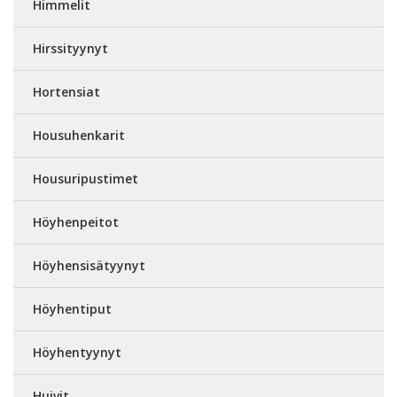
Himmelit
Hirssityynyt
Hortensiat
Housuhenkarit
Housuripustimet
Höyhenpeitot
Höyhensisätyynyt
Höyhentiput
Höyhentyynyt
Huivit