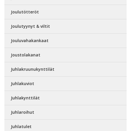
Joulutötteröt
Joulutyynyt & viltit
Jouluvahakankaat
Joustolakanat
Juhlakruunukynttilät
Juhlakuviot
Juhlakynttilät
Juhlaroihut
Juhlatulet