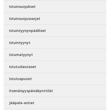
Istuinsuojukset
Istuinsuojussarjat
Istuintyynynpäälliset
Istuintyynyt
Istumatyynyt
Istutuslautaset
Istutuspussit
Itsenäisyyspäiväkynttilät
Jääpala-astiat