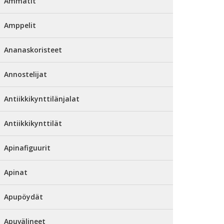
Ammatit
Amppelit
Ananaskoristeet
Annostelijat
Antiikkikynttilänjalat
Antiikkikynttilät
Apinafiguurit
Apinat
Apupöydät
Apuvälineet