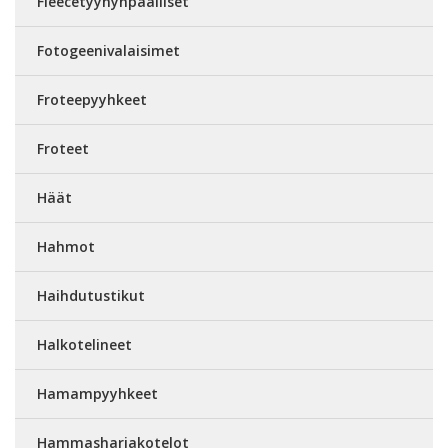
Fleecetyynynpäälliset
Fotogeenivalaisimet
Froteepyyhkeet
Froteet
Häät
Hahmot
Haihdutustikut
Halkotelineet
Hamampyyhkeet
Hammasharjakotelot