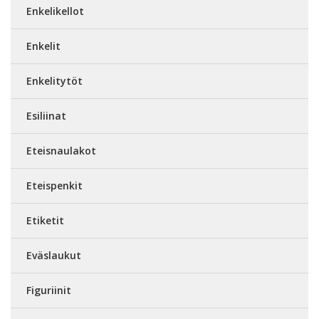
Enkelikellot
Enkelit
Enkelitytöt
Esiliinat
Eteisnaulakot
Eteispenkit
Etiketit
Eväslaukut
Figuriinit