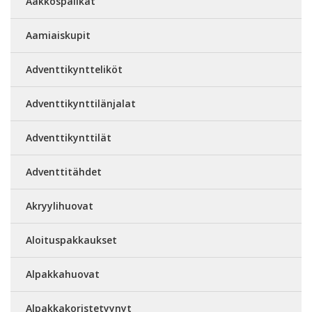
Aakkospalikat
Aamiaiskupit
Adventtikyntteliköt
Adventtikynttilänjalat
Adventtikynttilät
Adventtitähdet
Akryylihuovat
Aloituspakkaukset
Alpakkahuovat
Alpakkakoristetyynyt