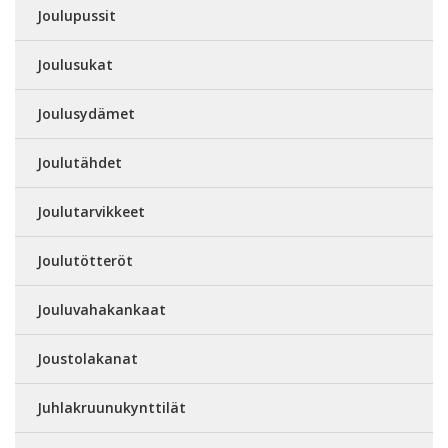
Joulupussit
Joulusukat
Joulusydämet
Joulutähdet
Joulutarvikkeet
Joulutötteröt
Jouluvahakankaat
Joustolakanat
Juhlakruunukynttilät