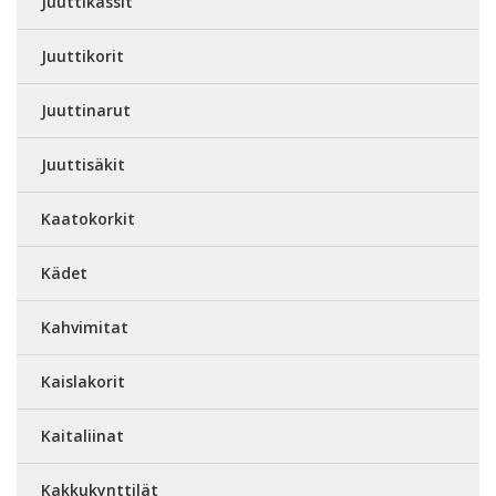
Juuttikassit
Juuttikorit
Juuttinarut
Juuttisäkit
Kaatokorkit
Kädet
Kahvimitat
Kaislakorit
Kaitaliinat
Kakkukynttilät