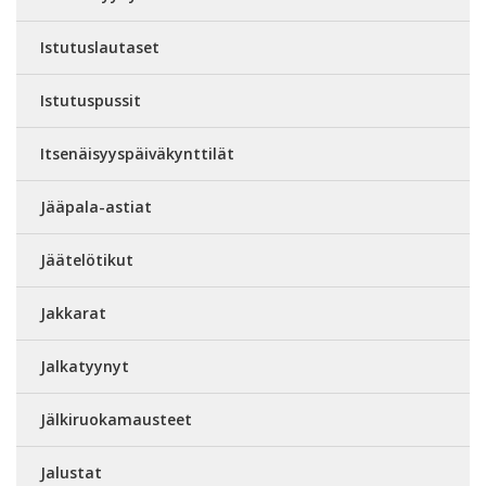
Istutuslautaset
Istutuspussit
Itsenäisyyspäiväkynttilät
Jääpala-astiat
Jäätelötikut
Jakkarat
Jalkatyynyt
Jälkiruokamausteet
Jalustat