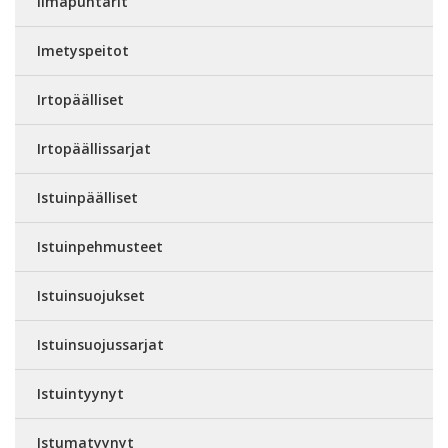
Ilmapuntarit
Imetyspeitot
Irtopäälliset
Irtopäällissarjat
Istuinpäälliset
Istuinpehmusteet
Istuinsuojukset
Istuinsuojussarjat
Istuintyynyt
Istumatyynyt