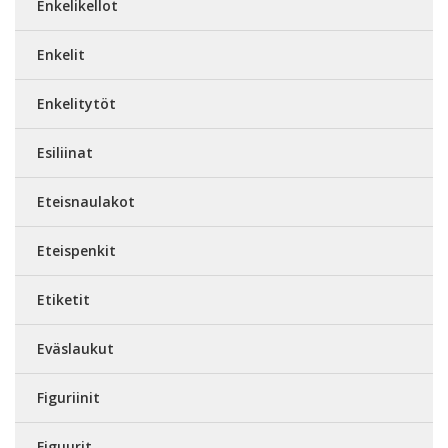
Enkelikellot
Enkelit
Enkelitytöt
Esiliinat
Eteisnaulakot
Eteispenkit
Etiketit
Eväslaukut
Figuriinit
Figuurit