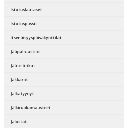
Istutuslautaset
Istutuspussit
Itsenäisyyspäiväkynttilät
Jääpala-astiat
Jäätelötikut
Jakkarat
Jalkatyynyt
Jälkiruokamausteet
Jalustat