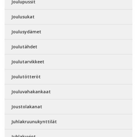
Joulupussit
Joulusukat
Joulusydämet
Joulutähdet
Joulutarvikkeet
Joulutötteröt
Jouluvahakankaat
Joustolakanat
Juhlakruunukynttilät
Juhlakuviot