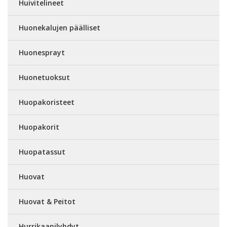
Huivitelineet
Huonekalujen päälliset
Huonesprayt
Huonetuoksut
Huopakoristeet
Huopakorit
Huopatassut
Huovat
Huovat & Peitot
Hurrikaanilyhdyt