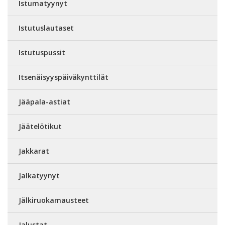
Istumatyynyt
Istutuslautaset
Istutuspussit
Itsenäisyyspäiväkynttilät
Jääpala-astiat
Jäätelötikut
Jakkarat
Jalkatyynyt
Jälkiruokamausteet
Jalustat