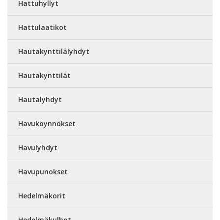
Hattuhyllyt
Hattulaatikot
Hautakynttilälyhdyt
Hautakynttilät
Hautalyhdyt
Havuköynnökset
Havulyhdyt
Havupunokset
Hedelmäkorit
Hedelmäkulhot