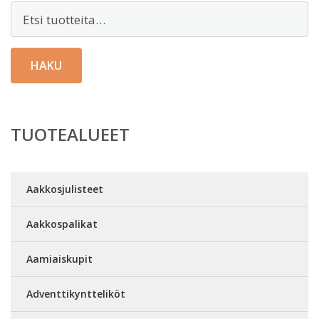
Etsi:
HAKU
TUOTEALUEET
Aakkosjulisteet
Aakkospalikat
Aamiaiskupit
Adventtikyntteliköt