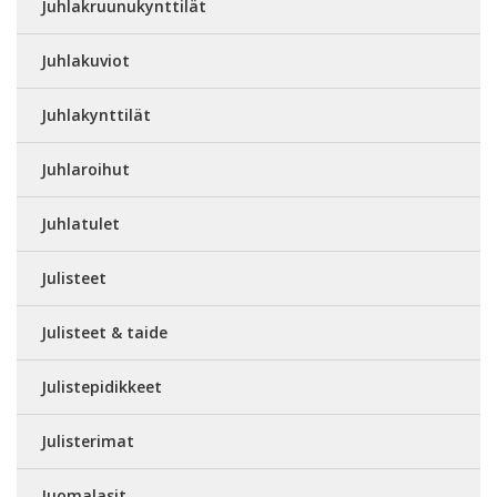
Juhlakruunukynttilät
Juhlakuviot
Juhlakynttilät
Juhlaroihut
Juhlatulet
Julisteet
Julisteet & taide
Julistepidikkeet
Julisterimat
Juomalasit