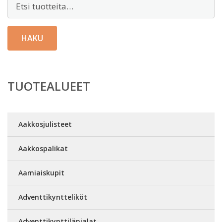
HAKU
TUOTEALUEET
Aakkosjulisteet
Aakkospalikat
Aamiaiskupit
Adventtikyntteliköt
Adventtikynttilänjalat