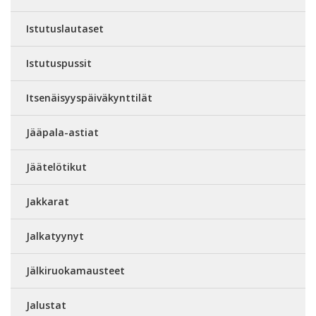
Istutuslautaset
Istutuspussit
Itsenäisyyspäiväkynttilät
Jääpala-astiat
Jäätelötikut
Jakkarat
Jalkatyynyt
Jälkiruokamausteet
Jalustat