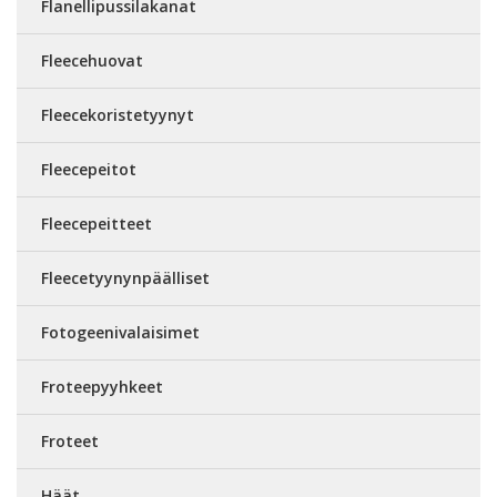
Flanellipussilakanat
Fleecehuovat
Fleecekoristetyynyt
Fleecepeitot
Fleecepeitteet
Fleecetyynynpäälliset
Fotogeenivalaisimet
Froteepyyhkeet
Froteet
Häät